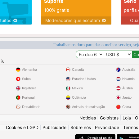
Suporte
Sério
100% grátis
perfis
tuitos
Moderadores que escutam
Qua
Trabalhamos duro para dar o melhor serviço, sej
ís
Alemanha
Canadá
Austrália
Suíça
Estados Unidos
Holanda
Inglaterra
México
Áustria
Portugal
Colômbia
Japão
Desabilitado
Animais de estimação
China
Notícias
|
Golpistas
|
Loja
|
O
Cookies e LGPD
|
Publicidade
|
Sobre nós
|
Privacidade
|
Termos