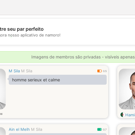
re seu par perfeito
gora nosso aplicativo de namoro!
💖
💕
Imagens de membros são privadas - visíveis apenas
M Sila
M Sila
0.5
homme serieux et calme
os
Hami
Ain el Melh
M Sila
0.7