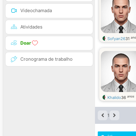
Videochamada
Atividades
an
Sofyan26
31
Doar
Cronograma de trabalho
anos
Khalido
36
1