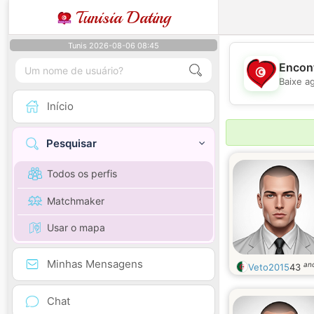
Tunisia Dating
Tunis 2026-08-06 08:45
Encont
Baixe a
Início
Pesquisar
Todos os perfis
Matchmaker
Usar o mapa
Minhas Mensagens
an
Veto2015
43
Chat