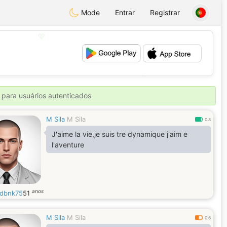
Mode
Entrar
Registrar
💖
💕
 para usuários autenticados
M Sila
M Sila
0.8
J'aime la vie,je suis tre dynamique j'aim e
l'aventure
anos
dbnk75
51
M Sila
M Sila
0.6