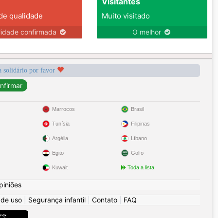
Visitantes
 de qualidade
Muito visitado
lidade confirmada
O melhor
a solidário por favor
Marrocos
Brasil
Tunísia
Filipinas
Argélia
Líbano
Egito
Golfo
Kuwait
Toda a lista
piniões
 de uso
|
Segurança infantil
|
Contato
|
FAQ