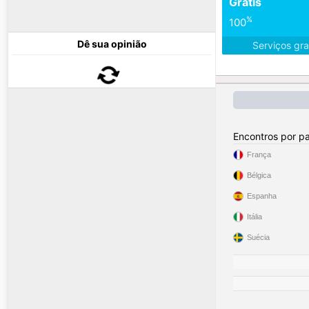
Grátis
%
100
Dê sua opinião
Serviços gra
Encontros por pa
França
Bélgica
Espanha
Itália
Suécia