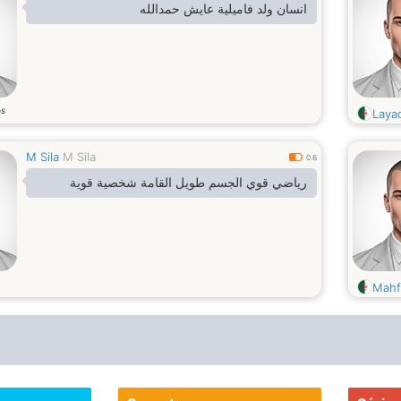
انسان ولد فاميلية عايش حمدالله
os
Laya
M Sila
M Sila
0.6
رياضي قوي الجسم طويل القامة شخصية قوية
Mahf