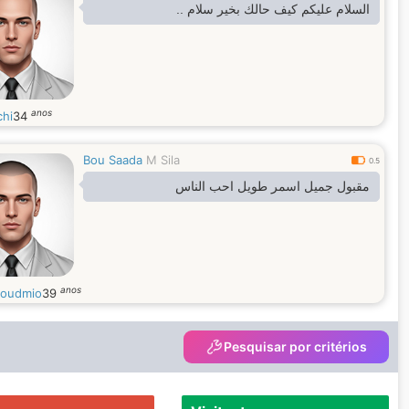
السلام عليكم كيف حالك بخير سلام ..
anos
chi
34
Bou Saada
M Sila
0.5
مقبول جميل اسمر طويل احب الناس
anos
oudmio
39
Pesquisar por critérios