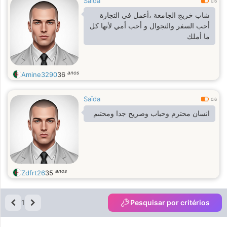
Saïda
0.6
شاب خريج الجامعة ،أعمل في التجارة
أحب السفر والتجوال و أحب أمي لأنها كل
ما أملك
anos
Amine3290
36
Saïda
0.6
انسان محترم وحباب وصريح جدا ومحتىم
anos
Zdfrt26
35
1
Pesquisar por critérios