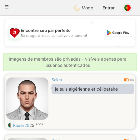
Tunisia Dating
Toggle
Mode
Entrar
navigation
💖
Encontre seu par perfeito
Baixe agora nosso aplicativo de namoro!
💖
💕
💕
Imagens de membros são privadas - visíveis apenas para
usuários autenticados
Saïda
0.6
je suis algérienne et célibataire
anos
Kader20
25