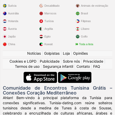
Suécia
Desabilitado
Animais de estimação
Austrália
Marrocos
Brasil
Holanda
Tunísia
Filipinas
Áustria
Argélia
Líbano
Japão
Egito
Golfo
China
Kuwait
Toda a lista
Notícias
|
Golpistas
|
Loja
|
Opiniões
Cookies e LGPD
|
Publicidade
|
Sobre nós
|
Privacidade
|
Termos de uso
|
Segurança infantil
|
Contato
|
FAQ
Comunidade de Encontros Tunisina Grátis –
Conexões Coração Mediterrâneo
Ahlan! Bem-vindo à principal plataforma da Tunísia para
conexões significativas. Tunisia-dating.com reúne solteiros
tunisinos desde a medina de Tunes à costa de Sousse,
celebrando a encruzilhada de culturas africanas, árabes e