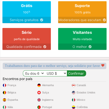
Grátis
Suporte
%
100
100% grátis
Serviços gratuitos
Moderadores que escutam
Sério
Visitantes
perfis de qualidade
Muito visitado
Qualidade confirmada
O melhor
Trabalhamos duro para dar o melhor serviço, seja solidário por favor
Encontros por país
França
Alemanha
Canadá
Bélgica
Suíça
Estados Unidos
Espanha
Inglaterra
México
Itália
Portugal
Colômbia