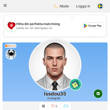
Tunisia Dating
Toggle
Mode
Logga in
navigation
💖
Hitta din perfekta matchning
💖
Ladda ner vår dejtingapp nu!
💕
💕
0.3/1
0
Issdou35
Lång tid
0