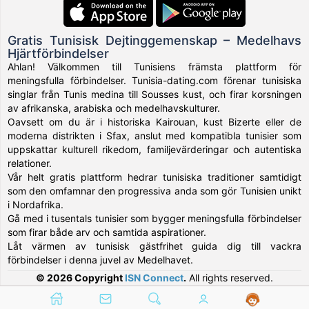
Gratis Tunisisk Dejtinggemenskap – Medelhavs
Hjärtförbindelser
Ahlan! Välkommen till Tunisiens främsta plattform för
meningsfulla förbindelser. Tunisia-dating.com förenar tunisiska
singlar från Tunis medina till Sousses kust, och firar korsningen
av afrikanska, arabiska och medelhavskulturer.
Oavsett om du är i historiska Kairouan, kust Bizerte eller de
moderna distrikten i Sfax, anslut med kompatibla tunisier som
uppskattar kulturell rikedom, familjevärderingar och autentiska
relationer.
Vår helt gratis plattform hedrar tunisiska traditioner samtidigt
som den omfamnar den progressiva anda som gör Tunisien unikt
i Nordafrika.
Gå med i tusentals tunisier som bygger meningsfulla förbindelser
som firar både arv och samtida aspirationer.
Låt värmen av tunisisk gästfrihet guida dig till vackra
förbindelser i denna juvel av Medelhavet.
© 2026 Copyright
ISN Connect
.
All rights reserved.