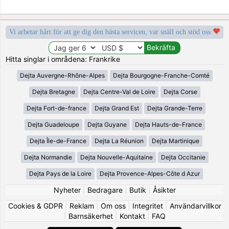
Vi arbetar hårt för att ge dig den bästa servicen, var snäll och stöd oss
Hitta singlar i områdena: Frankrike
Dejta Auvergne-Rhône-Alpes
Dejta Bourgogne-Franche-Comté
Dejta Bretagne
Dejta Centre-Val de Loire
Dejta Corse
Dejta Fort-de-france
Dejta Grand Est
Dejta Grande-Terre
Dejta Guadeloupe
Dejta Guyane
Dejta Hauts-de-France
Dejta Île-de-France
Dejta La Réunion
Dejta Martinique
Dejta Normandie
Dejta Nouvelle-Aquitaine
Dejta Occitanie
Dejta Pays de la Loire
Dejta Provence-Alpes-Côte d Azur
Nyheter
|
Bedragare
|
Butik
|
Åsikter
Cookies & GDPR
|
Reklam
|
Om oss
|
Integritet
|
Användarvillkor
|
Barnsäkerhet
|
Kontakt
|
FAQ