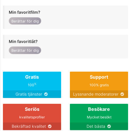
Min favoritfilm?
Berättar för dig
Min favoritlåt?
Berättar för dig
Gratis
Support
%
100
100% gratis
Gratis tjänster
Lyssnande moderatorer
Seriös
Besökare
kvalitetsprofiler
Mycket besökt
Bekräftad kvalitet
Det bästa