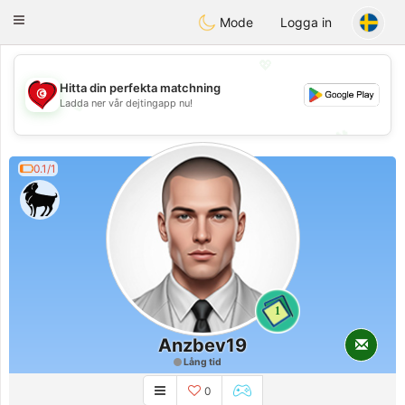
Tunisia Dating
Toggle
Mode
Logga in
navigation
💖
Hitta din perfekta matchning
Ladda ner vår dejtingapp nu!
💖
💕
💕
0.1/1
1
Anzbev19
Lång tid
0