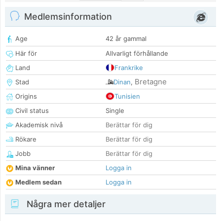
Medlemsinformation
Age
42 år gammal
Här för
Allvarligt förhållande
Land
Frankrike
Bretagne
Stad
Dinan
,
Origins
Tunisien
Civil status
Single
Akademisk nivå
Berättar för dig
Rökare
Berättar för dig
Jobb
Berättar för dig
Mina vänner
Logga in
Medlem sedan
Logga in
Några mer detaljer