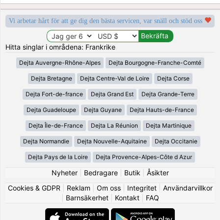
Vi arbetar hårt för att ge dig den bästa servicen, var snäll och stöd oss
Hitta singlar i områdena: Frankrike
Dejta Auvergne-Rhône-Alpes
Dejta Bourgogne-Franche-Comté
Dejta Bretagne
Dejta Centre-Val de Loire
Dejta Corse
Dejta Fort-de-france
Dejta Grand Est
Dejta Grande-Terre
Dejta Guadeloupe
Dejta Guyane
Dejta Hauts-de-France
Dejta Île-de-France
Dejta La Réunion
Dejta Martinique
Dejta Normandie
Dejta Nouvelle-Aquitaine
Dejta Occitanie
Dejta Pays de la Loire
Dejta Provence-Alpes-Côte d Azur
Nyheter
|
Bedragare
|
Butik
|
Åsikter
Cookies & GDPR
|
Reklam
|
Om oss
|
Integritet
|
Användarvillkor
|
Barnsäkerhet
|
Kontakt
|
FAQ