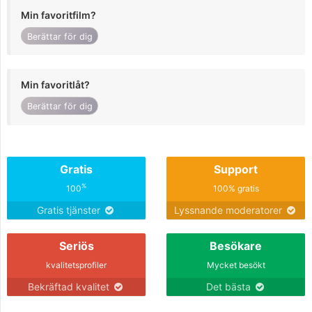
Min favoritfilm?
Berättar för dig
Min favoritlåt?
Berättar för dig
Gratis
Support
%
100
100% gratis
Gratis tjänster
Lyssnande moderatorer
Seriös
Besökare
kvalitetsprofiler
Mycket besökt
Bekräftad kvalitet
Det bästa