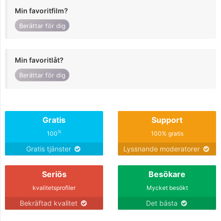
Min favoritfilm?
Berättar för dig
Min favoritlåt?
Berättar för dig
Gratis
Support
%
100
100% gratis
Gratis tjänster
Lyssnande moderatorer
Seriös
Besökare
kvalitetsprofiler
Mycket besökt
Bekräftad kvalitet
Det bästa