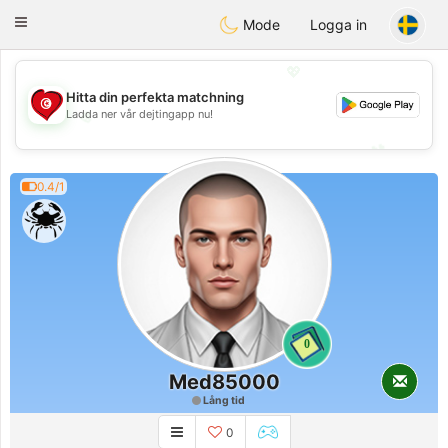
Tunisia Dating
Toggle
Mode
Logga in
navigation
💖
Hitta din perfekta matchning
💖
Ladda ner vår dejtingapp nu!
💕
💕
0.4/1
0
Med85000
Lång tid
0