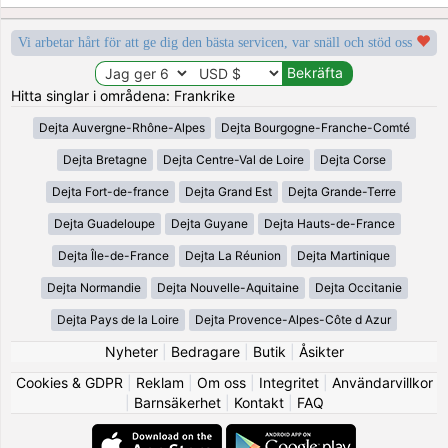
Vi arbetar hårt för att ge dig den bästa servicen, var snäll och stöd oss
Hitta singlar i områdena: Frankrike
Dejta Auvergne-Rhône-Alpes
Dejta Bourgogne-Franche-Comté
Dejta Bretagne
Dejta Centre-Val de Loire
Dejta Corse
Dejta Fort-de-france
Dejta Grand Est
Dejta Grande-Terre
Dejta Guadeloupe
Dejta Guyane
Dejta Hauts-de-France
Dejta Île-de-France
Dejta La Réunion
Dejta Martinique
Dejta Normandie
Dejta Nouvelle-Aquitaine
Dejta Occitanie
Dejta Pays de la Loire
Dejta Provence-Alpes-Côte d Azur
Nyheter
|
Bedragare
|
Butik
|
Åsikter
Cookies & GDPR
|
Reklam
|
Om oss
|
Integritet
|
Användarvillkor
|
Barnsäkerhet
|
Kontakt
|
FAQ