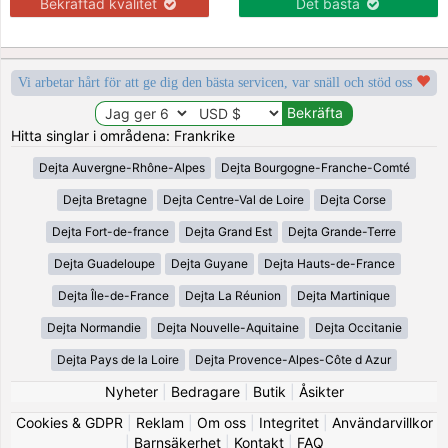
Bekräftad kvalitet
Det bästa
Vi arbetar hårt för att ge dig den bästa servicen, var snäll och stöd oss
Hitta singlar i områdena: Frankrike
Dejta Auvergne-Rhône-Alpes
Dejta Bourgogne-Franche-Comté
Dejta Bretagne
Dejta Centre-Val de Loire
Dejta Corse
Dejta Fort-de-france
Dejta Grand Est
Dejta Grande-Terre
Dejta Guadeloupe
Dejta Guyane
Dejta Hauts-de-France
Dejta Île-de-France
Dejta La Réunion
Dejta Martinique
Dejta Normandie
Dejta Nouvelle-Aquitaine
Dejta Occitanie
Dejta Pays de la Loire
Dejta Provence-Alpes-Côte d Azur
Nyheter
|
Bedragare
|
Butik
|
Åsikter
Cookies & GDPR
|
Reklam
|
Om oss
|
Integritet
|
Användarvillkor
|
Barnsäkerhet
|
Kontakt
|
FAQ