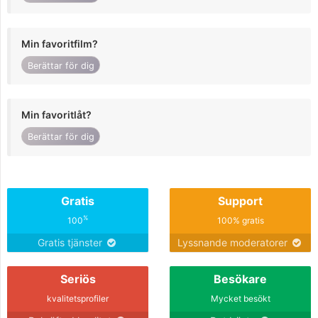
Min favoritfilm?
Berättar för dig
Min favoritlåt?
Berättar för dig
Gratis
Support
%
100
100% gratis
Gratis tjänster
Lyssnande moderatorer
Seriös
Besökare
kvalitetsprofiler
Mycket besökt