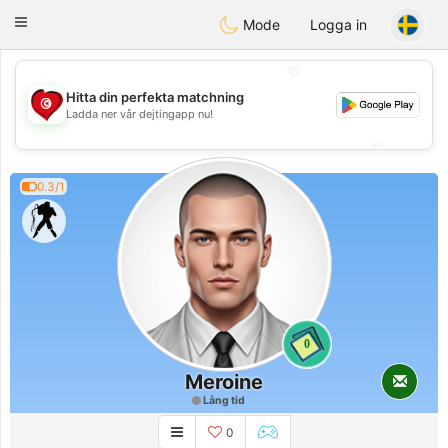
Tunisia Dating
Toggle
Mode
Logga in
navigation
💖
Hitta din perfekta matchning
💖
Ladda ner vår dejtingapp nu!
💕
💕
0.3/1
0
Meroine
Lång tid
0