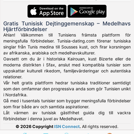
Gratis Tunisisk Dejtinggemenskap – Medelhavs
Hjärtförbindelser
Ahlan! Välkommen till Tunisiens främsta plattform för
meningsfulla förbindelser. Tunisia-dating.com förenar tunisiska
singlar från Tunis medina till Sousses kust, och firar korsningen
av afrikanska, arabiska och medelhavskulturer.
Oavsett om du är i historiska Kairouan, kust Bizerte eller de
moderna distrikten i Sfax, anslut med kompatibla tunisier som
uppskattar kulturell rikedom, familjevärderingar och autentiska
relationer.
Vår helt gratis plattform hedrar tunisiska traditioner samtidigt
som den omfamnar den progressiva anda som gör Tunisien unikt
i Nordafrika.
Gå med i tusentals tunisier som bygger meningsfulla förbindelser
som firar både arv och samtida aspirationer.
Låt värmen av tunisisk gästfrihet guida dig till vackra
förbindelser i denna juvel av Medelhavet.
© 2026 Copyright
ISN Connect
.
All rights reserved.