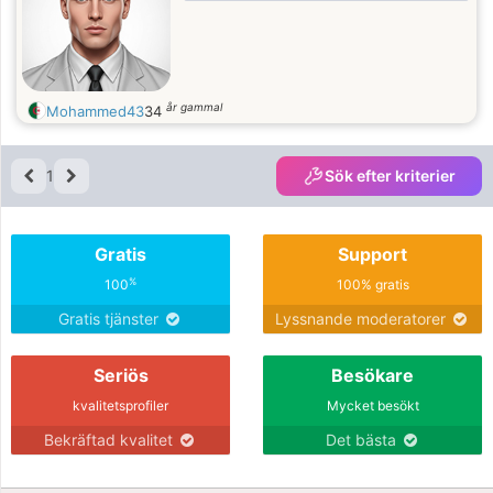
år gammal
Mohammed43
34
1
Sök efter kriterier
Gratis
Support
%
100
100% gratis
Gratis tjänster
Lyssnande moderatorer
Seriös
Besökare
kvalitetsprofiler
Mycket besökt
Bekräftad kvalitet
Det bästa