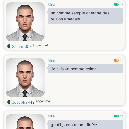
Mila
0.8
un homme semple cherche des
relaion amecale
år gammal
Samferd
59
Mila
0.6
Je suis un homme calme
år gammal
Joseph84
42
Mila
0.8
gentil , amoureux , fidèle