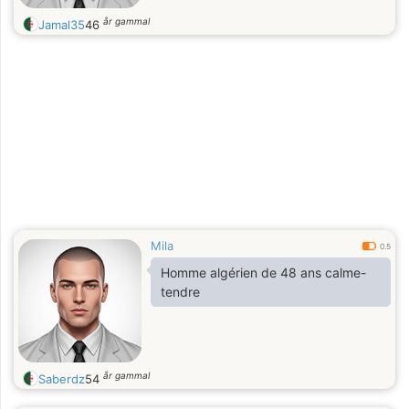
år gammal
Jamal35
46
Mila
0.5
Homme algérien de 48 ans calme-
tendre
år gammal
Saberdz
54