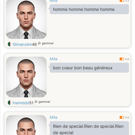
Mila
0.3
homme homme homme homme
år gammal
Slimanslim
46
Mila
0.6
bon coeur bon beau généreux
år gammal
Hamiddd
51
Mila
0.6
Rien de special.Rien de special.Rien
de special