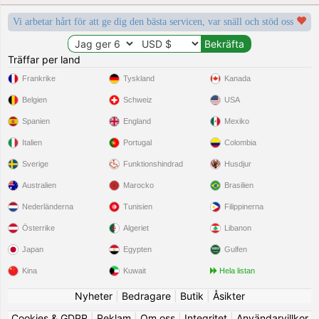
Vi arbetar hårt för att ge dig den bästa servicen, var snäll och stöd oss
Träffar per land
Frankrike
Tyskland
Kanada
Belgien
Schweiz
USA
Spanien
England
Mexiko
Italien
Portugal
Colombia
Sverige
Funktionshindrad
Husdjur
Australien
Marocko
Brasilien
Nederländerna
Tunisien
Filippinerna
Österrike
Algeriet
Libanon
Japan
Egypten
Gulfen
Kina
Kuwait
Hela listan
Nyheter
|
Bedragare
|
Butik
|
Åsikter
Cookies & GDPR
|
Reklam
|
Om oss
|
Integritet
|
Användarvillkor