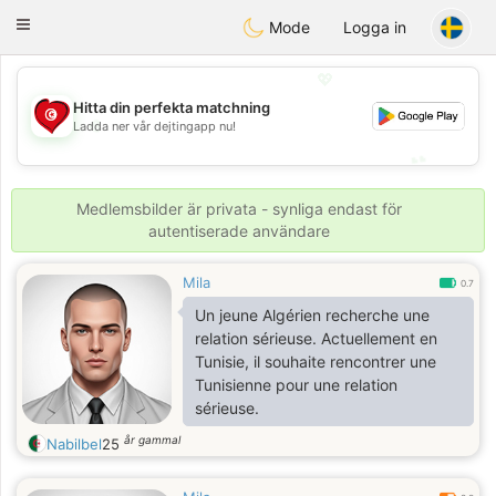
Tunisia Dating
Toggle
Mode
Logga in
navigation
💖
Hitta din perfekta matchning
💖
Ladda ner vår dejtingapp nu!
💕
💕
Medlemsbilder är privata - synliga endast för
autentiserade användare
Mila
0.7
Un jeune Algérien recherche une
relation sérieuse. Actuellement en
Tunisie, il souhaite rencontrer une
Tunisienne pour une relation
sérieuse.
år gammal
Nabilbel
25