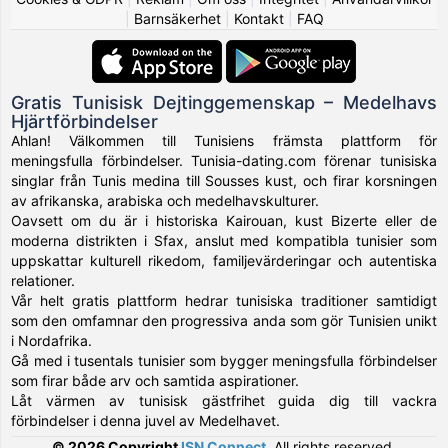
|
Barnsäkerhet
|
Kontakt
|
FAQ
Gratis Tunisisk Dejtinggemenskap – Medelhavs
Hjärtförbindelser
Ahlan! Välkommen till Tunisiens främsta plattform för
meningsfulla förbindelser. Tunisia-dating.com förenar tunisiska
singlar från Tunis medina till Sousses kust, och firar korsningen
av afrikanska, arabiska och medelhavskulturer.
Oavsett om du är i historiska Kairouan, kust Bizerte eller de
moderna distrikten i Sfax, anslut med kompatibla tunisier som
uppskattar kulturell rikedom, familjevärderingar och autentiska
relationer.
Vår helt gratis plattform hedrar tunisiska traditioner samtidigt
som den omfamnar den progressiva anda som gör Tunisien unikt
i Nordafrika.
Gå med i tusentals tunisier som bygger meningsfulla förbindelser
som firar både arv och samtida aspirationer.
Låt värmen av tunisisk gästfrihet guida dig till vackra
förbindelser i denna juvel av Medelhavet.
© 2026 Copyright
ISN Connect
.
All rights reserved.