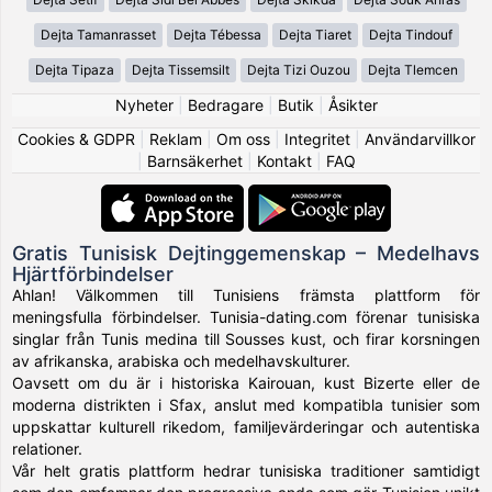
Dejta Tamanrasset
Dejta Tébessa
Dejta Tiaret
Dejta Tindouf
Dejta Tipaza
Dejta Tissemsilt
Dejta Tizi Ouzou
Dejta Tlemcen
Nyheter
|
Bedragare
|
Butik
|
Åsikter
Cookies & GDPR
|
Reklam
|
Om oss
|
Integritet
|
Användarvillkor
|
Barnsäkerhet
|
Kontakt
|
FAQ
Gratis Tunisisk Dejtinggemenskap – Medelhavs
Hjärtförbindelser
Ahlan! Välkommen till Tunisiens främsta plattform för
meningsfulla förbindelser. Tunisia-dating.com förenar tunisiska
singlar från Tunis medina till Sousses kust, och firar korsningen
av afrikanska, arabiska och medelhavskulturer.
Oavsett om du är i historiska Kairouan, kust Bizerte eller de
moderna distrikten i Sfax, anslut med kompatibla tunisier som
uppskattar kulturell rikedom, familjevärderingar och autentiska
relationer.
Vår helt gratis plattform hedrar tunisiska traditioner samtidigt