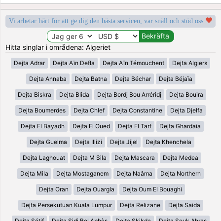
Vi arbetar hårt för att ge dig den bästa servicen, var snäll och stöd oss
Hitta singlar i områdena: Algeriet
Dejta Adrar
Dejta Aïn Defla
Dejta Aïn Témouchent
Dejta Algiers
Dejta Annaba
Dejta Batna
Dejta Béchar
Dejta Béjaïa
Dejta Biskra
Dejta Blida
Dejta Bordj Bou Arréridj
Dejta Bouira
Dejta Boumerdes
Dejta Chlef
Dejta Constantine
Dejta Djelfa
Dejta El Bayadh
Dejta El Oued
Dejta El Tarf
Dejta Ghardaia
Dejta Guelma
Dejta Illizi
Dejta Jijel
Dejta Khenchela
Dejta Laghouat
Dejta M Sila
Dejta Mascara
Dejta Medea
Dejta Mila
Dejta Mostaganem
Dejta Naâma
Dejta Northern
Dejta Oran
Dejta Ouargla
Dejta Oum El Bouaghi
Dejta Persekutuan Kuala Lumpur
Dejta Relizane
Dejta Saida
Dejta Sétif
Dejta Sidi Bel Abbès
Dejta Skikda
Dejta Souk Ahras