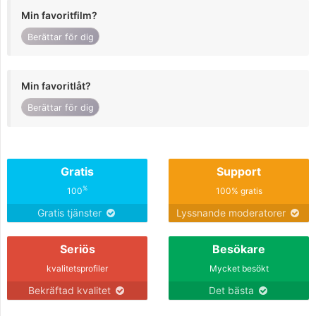
Min favoritfilm?
Berättar för dig
Min favoritlåt?
Berättar för dig
Gratis
Support
%
100
100% gratis
Gratis tjänster
Lyssnande moderatorer
Seriös
Besökare
kvalitetsprofiler
Mycket besökt
Bekräftad kvalitet
Det bästa