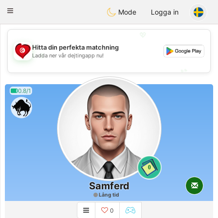
Tunisia Dating
Toggle
Mode
Logga in
navigation
💖
Hitta din perfekta matchning
💖
Ladda ner vår dejtingapp nu!
💕
💕
0.8/1
0
Samferd
Lång tid
0