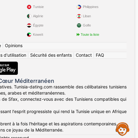
Tunisie
Philippines
Algérie
Liban
Égypte
Golfe
Koweït
Toute la liste
e
|
Opinions
 d'utilisation
|
Sécurité des enfants
|
Contact
|
FAQ
 Cœur Méditerranéen
atives. Tunisia-dating.com rassemble des célibataires tunisiens
ines, arabes et méditerranéennes.
nes de Sfax, connectez-vous avec des Tunisiens compatibles qui
sant l'esprit progressiste qui rend la Tunisie unique en Afrique
rent à la fois l'héritage et les aspirations contemporaines.
Assistance
ans ce joyau de la Méditerranée.
rights reserved.