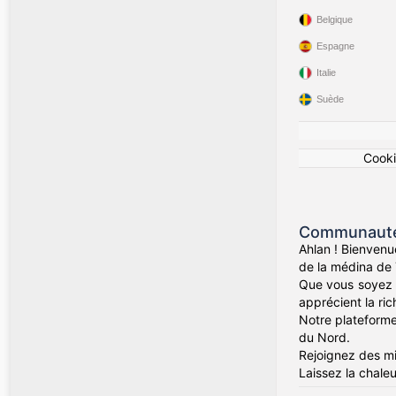
Belgique
Espagne
Italie
Suède
Cook
Communauté 
Ahlan ! Bienvenu
de la médina de 
Que vous soyez d
apprécient la rich
Notre plateforme 
du Nord.
Rejoignez des mil
Laissez la chaleu