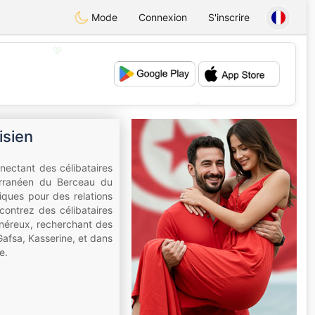
Mode
Connexion
S'inscrire
💖
💕
isien
nectant des célibataires
terranéen du Berceau du
iques pour des relations
contrez des célibataires
généreux, recherchant des
Gafsa, Kasserine, et dans
e.