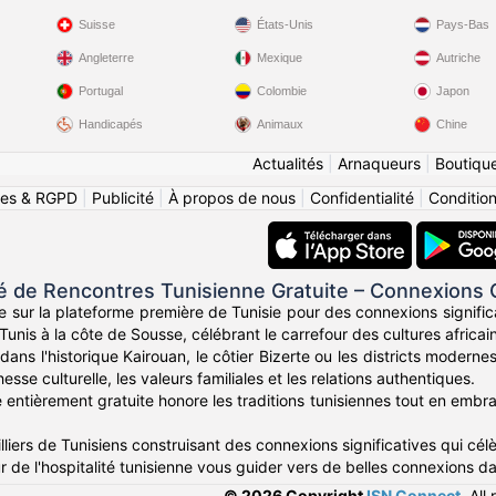
Suisse
États-Unis
Pays-Bas
Angleterre
Mexique
Autriche
Portugal
Colombie
Japon
Handicapés
Animaux
Chine
Actualités
|
Arnaqueurs
|
Boutiqu
ies & RGPD
|
Publicité
|
À propos de nous
|
Confidentialité
|
Conditions
de Rencontres Tunisienne Gratuite – Connexions
e sur la plateforme première de Tunisie pour des connexions signific
Tunis à la côte de Sousse, célébrant le carrefour des cultures africa
ans l'historique Kairouan, le côtier Bizerte ou les districts moder
esse culturelle, les valeurs familiales et les relations authentiques.
entièrement gratuite honore les traditions tunisiennes tout en embras
liers de Tunisiens construisant des connexions significatives qui célèb
r de l'hospitalité tunisienne vous guider vers de belles connexions d
© 2026 Copyright
ISN Connect
.
All 