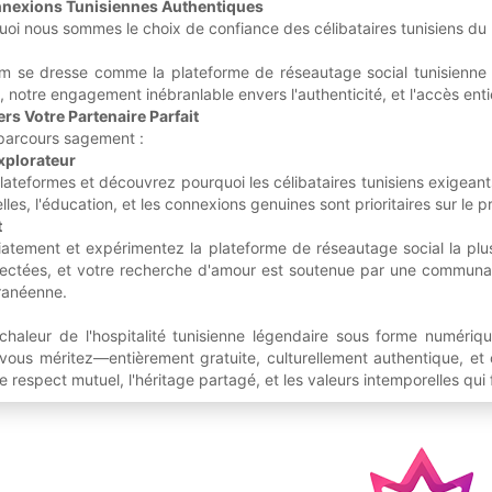
onnexions Tunisiennes Authentiques
oi nous sommes le choix de confiance des célibataires tunisiens du 
om se dresse comme la plateforme de réseautage social tunisienne 
e, notre engagement inébranlable envers l'authenticité, et l'accès ent
s Votre Partenaire Parfait
 parcours sagement :
xplorateur
plateformes et découvrez pourquoi les célibataires tunisiens exige
elles, l'éducation, et les connexions genuines sont prioritaires sur le pr
t
tement et expérimentez la plateforme de réseautage social la plus f
pectées, et votre recherche d'amour est soutenue par une communau
ranéenne.
chaleur de l'hospitalité tunisienne légendaire sous forme numériqu
ous méritez—entièrement gratuite, culturellement authentique, et co
e respect mutuel, l'héritage partagé, et les valeurs intemporelles qu