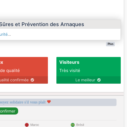
 Sûres et Prévention des Arnaques
rité
...
Plus
ux
Visiteurs
 de qualité
Très visité
ualité confirmée
Le meilleur
soyez solidaire s'il vous plaît
Maroc
Brésil