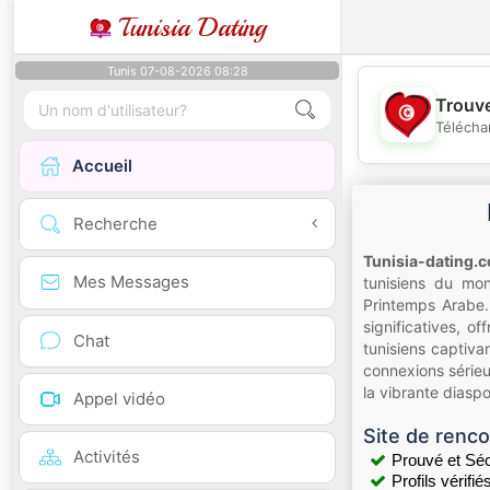
Tunisia Dating
Tunis 07-08-2026 08:28
Trouve
Télécha
Accueil
Recherche
Tunisia-dating.
Mes Messages
tunisiens du mon
Printemps Arabe. 
significatives, 
Chat
tunisiens captiva
connexions sérieu
la vibrante diaspo
Appel vidéo
Site de renco
Activités
Prouvé et Séc
Profils vérifié