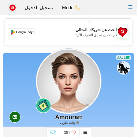
Tunisia Dating
Toggle
Mode
تسجيل الدخول
navigation
💖
ابحث عن شريكك المثالي
قم بتحميل تطبيق التعارف الآن!
💖
💕
💕
0.6/1
0
Amouratt
وقت طويل
351