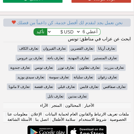
نحن نعمل بجد لنقدم لك أفضل خدمة، كن داعماً من فضلك
ابحث عن عزاب في مناطق: تونس
تعارف أريانا
تعارف القصرين
تعارف القيروان
تعارف الكاف
تعارف المنستير
تعارف المهدية
تعارف باجة
تعارف بن عروس
تعارف بنزرت
تعارف تطاوين
تعارف توزر
تعارف تونس
تعارف جندوبة
تعارف زغوان
تعارف سليانة
تعارف سوسة
تعارف سيدي بوزيد
تعارف صفاقس
تعارف قابس
تعارف قبلي
تعارف قفصة
تعارف لا مانوبا
تعارف مدنين
تعارف نابل
الأخبار
|
المحتالون
|
المتجر
|
الآراء
ملفات تعريف الارتباط والقانون العام لحماية البيانات
|
الإعلان
|
معلومات عنا
|
الخصوصية
|
شروط الاستخدام
|
سلامة الأطفال
|
اتصل بنا
|
الأسئلة الشائعة