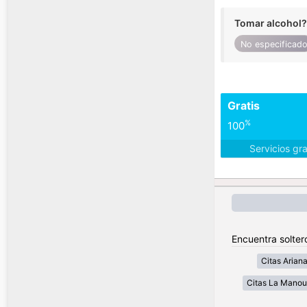
Tomar alcohol?
No especificad
Gratis
%
100
Servicios gr
Encuentra solter
Citas Arian
Citas La Mano