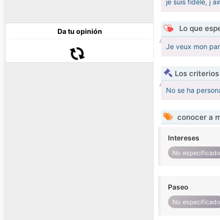
je suis fidèle, 
Lo que espe
Da tu opinión
Je veux mon part
Los criterio
No se ha persona
conocer a m
Intereses
No especificad
Paseo
No especificad