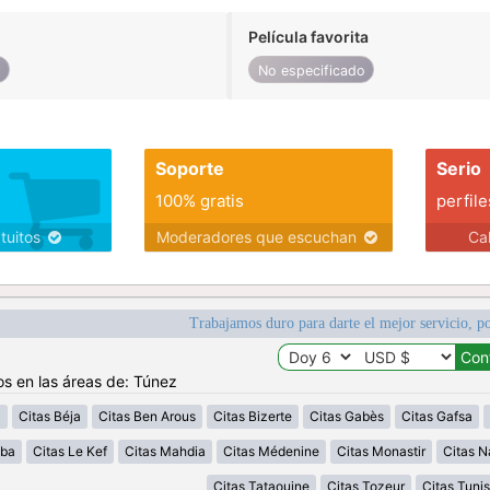
Película favorita
o
No especificado
Soporte
Serio
100% gratis
perfile
atuitos
Moderadores que escuchan
Ca
Trabajamos duro para darte el mejor servicio, po
os en las áreas de: Túnez
a
Citas Béja
Citas Ben Arous
Citas Bizerte
Citas Gabès
Citas Gafsa
uba
Citas Le Kef
Citas Mahdia
Citas Médenine
Citas Monastir
Citas N
Citas Tataouine
Citas Tozeur
Citas Tunis