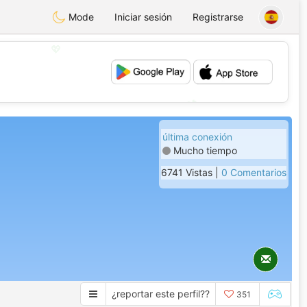
Mode
Iniciar sesión
Registrarse
💖
💕
última conexión
Mucho tiempo
6741 Vistas |
0 Comentarios
¿reportar este perfil??
351