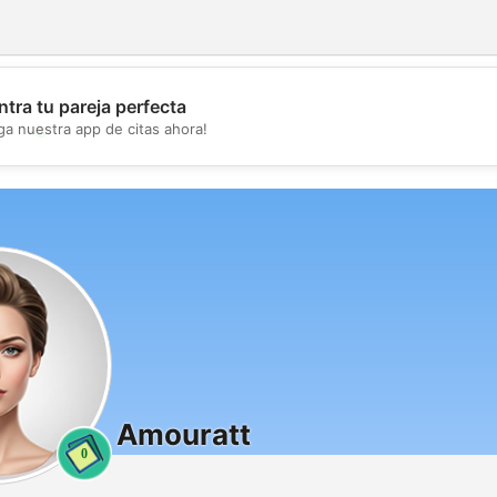
tra tu pareja perfecta
💖
ga nuestra app de citas ahora!
💕
Amouratt
0