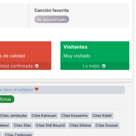
Canción favorita
No especificado
Visitantes
s de calidad
Muy visitado
lidad confirmada
Lo mejor
r favor sé solidario
Citas Jendouba
Citas Kairouan
Citas Kasserine
Citas Kebili
abeul
Citas Sfax
Citas Sidi Bouzid
Citas Siliana
Citas Sousse
Citas Zaghouan