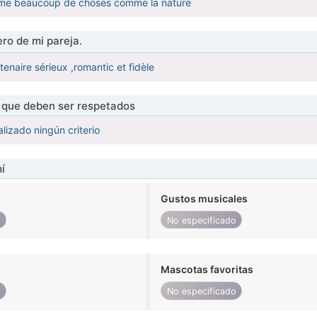
j aime beaucoup de choses comme la nature
ro de mi pareja.
enaire sérieux ,romantic et fidèle
s que deben ser respetados
lizado ningún criterio
í
Gustos musicales
o
No especificado
Mascotas favoritas
o
No especificado