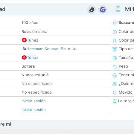
dad
Mi f
100 años
Buscan
Relación seria
Color d
Túnez
Color d
Sousse
Hammam Sousse
,
Tipo de
Túnez
Tamaño
Soltera
Peso
Nunca estudié
Tener hi
No especificado
¿Quieres
No especificado
Movido 
Iniciar sesión
La religi
Iniciar sesión
re mí