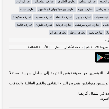
 الجلفة
تعارف الشلف
تعارف الطارف
تعارف الماسكارا
تعارف الواد
 بومرداس
تعارف بويرة
تعارف بيرسيكوتوان كوالالمبور
تعارف تبسة
 تيسمسيلت
تعارف جيجل
تعارف خنشلة
تعارف سطيف
تعارف سكيكدة
دفلى
تعارف عين تموشنت
تعارف غرداية
تعارف غليزان
تعارف قالمة
لا
تعارف نعمة
تعارف ورقلة
تعارف وهران
راء
شروط الاستخدام
|
سلامة الأطفال
|
اتصل بنا
|
الأسئلة الشائعة
باً بك في منصة تونس الأولى للاتصالات المعنوية. يجمع Tunisia-dating.com العزاب التونسيين من مدينة تونس القديمة إلى ساحل سوسة، محتفلاً
سيين متوافقين يقدرون الثراء الثقافي والقيم العائلية والعلاقات
يدة في شمال أفريقيا.
اصرة.