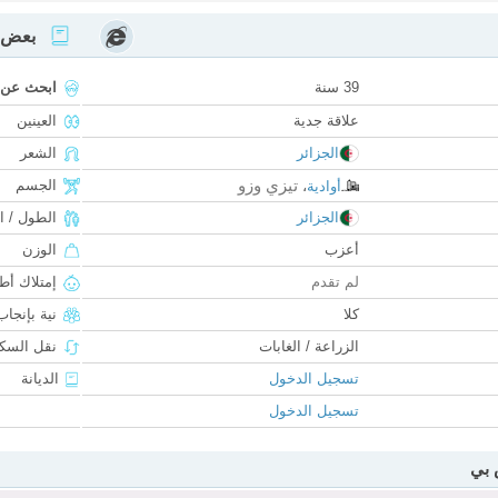
بعض ا
39 سنة
ابحث عن
علاقة جدية
العينين
الجزائر
الشعر
تيزي وزو
الجسم
أوادية
،
الجزائر
الطول / ا
أعزب
الوزن
لم تقدم
إمتلاك أط
كلا
نية بإنجا
الزراعة / الغابات
نقل السكن
تسجيل الدخول
الديانة
تسجيل الدخول
 بي