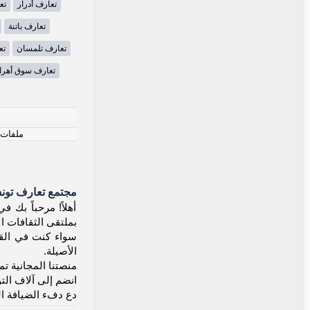
تعارف أدرار
تع
تعارف باتنة
تعارف تلمسان
تع
تعارف سوق أهر
ملفات ت
مجتمع تعارف تون
بملتقى الثقافات ال
سواء كنت في القير
الأصيلة.
منصتنا المجانية تم
انضم إلى آلاف الت
دع دفء الضيافة ا