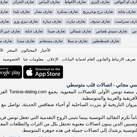
ارف أم البواقي
تعارف إليزي
تعارف الأغواط
تعارف البياض
تعارف الجزائر
تعارف
تعارف بجاية
تعارف برج بوعريريج
تعارف بسكرة
تعارف بشار
تعارف بليدا
تعارف
ارف تمنراست
تعارف تندوف
تعارف تيارت
تعارف تيبازة
تعارف تيزي وزو
تعارف
اس
تعارف سيدي بلعباس
تعارف شمالي
تعارف صيدا
تعارف عنابة
تعارف عين ال
تعارف قسطنطين
تعارف م سيلا
تعارف مستغانم
تعارف ميديا
تعارف مي
الأخبار
|
المحتالون
|
المتجر
|
الآ
عريف الارتباط والقانون العام لحماية البيانات
|
الإعلان
|
معلومات عنا
|
الخصوصية
|
سي مجاني - اتصالات قلب متوسطي
أهلاً! مرح
أفريقية والعربية والمتوسطية.
وان التاريخية أو بنزرت الساحلية أو أحياء صفاقس الحديثة، تواصل مع تون
اماً تكرم التقاليد التونسية بينما تتبنى الروح التقدمية التي تجعل تونس فر
ونسيين الذين يبنون اتصالات معنوية تحتفل بكل من التراث والتطلعات المع
لتونسية يرشدك إلى اتصالات جميلة في هذه جوهرة المتوسط.