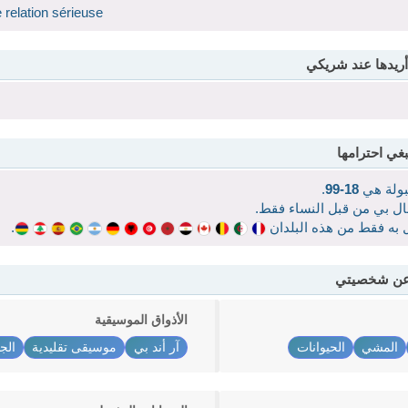
 relation sérieuse
أريدها عند شريكي
بغي احترامها
قبولة هي
18-99
.
صال بي من قبل النساء فقط.
ال به فقط من هذه البلدان
.
 عن شخصيتي
الأذواق الموسيقية
المشي
الحيوانات
آر أند بي
موسيقى تقليدية
الجا