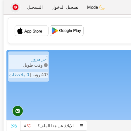
Mode
تسجيل الدخول
التسجيل
💖
💕
آخر مرور
وقت طويل
407 رؤية |
0 ملاحظات
الإبلاغ عن هذا الملف؟
4