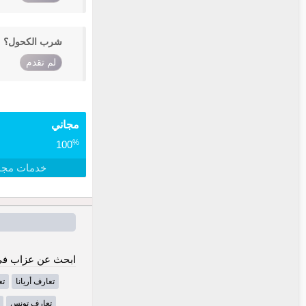
شرب الكحول؟
لم تقدم
مجاني
%
100
خدمات مجا
ابحث عن عزاب في
تعارف أريانا
تع
تعارف تونس