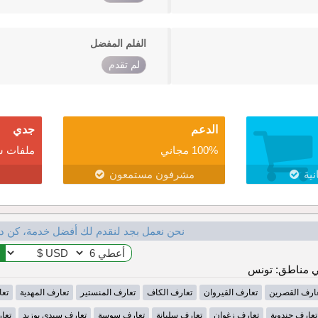
الفلم المفضل
لم تقدم
الدعم
جدي
100% مجاني
ملفات ش
نية
مشرفون مستمعون
نحن نعمل بجد لنقدم لك أفضل خدمة، كن د
 مناطق: تونس
ارف القصرين
تعارف القيروان
تعارف الكاف
تعارف المنستير
تعارف المهدية
تعا
تعارف جندوبة
تعارف زغوان
تعارف سليانة
تعارف سوسة
تعارف سيدي بوزيد
تعا