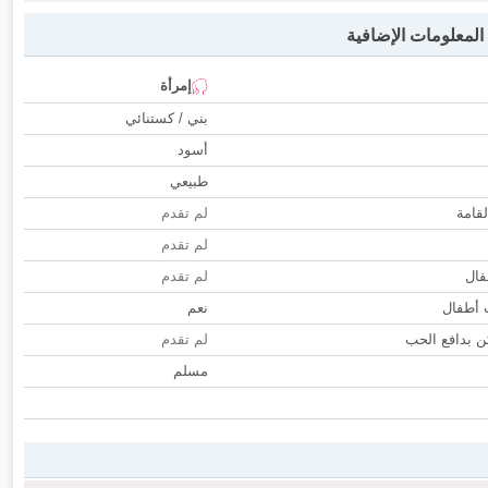
لمعلومات الإضافية
إمرأة
بني / كستنائي
أسود
طبيعي
لقامة
لم تقدم
لم تقدم
فال
لم تقدم
ب أطفال
نعم
 بدافع الحب
لم تقدم
مسلم