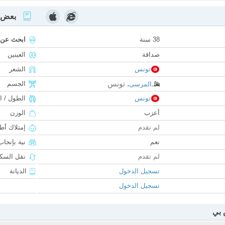
بعض ا
38 سنة
ابحث عن
صداقة
العينين
تونس
الشعر
تونس
الجسم
المرسى
،
تونس
الطول / ا
أعزب
الوزن
لم تقدم
إمتلاك أط
نعم
نية بإنجا
لم تقدم
نقل السكن
تسجيل الدخول
الديانة
تسجيل الدخول
 بي