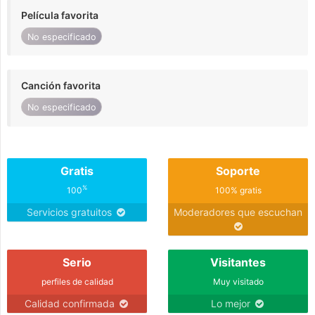
Película favorita
No especificado
Canción favorita
No especificado
Gratis
Soporte
%
100
100% gratis
Servicios gratuitos
Moderadores que escuchan
Serio
Visitantes
perfiles de calidad
Muy visitado
Calidad confirmada
Lo mejor