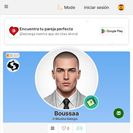
Tunisia Dating
Toggle
Mode
Iniciar sesión
navigation
💖
Encuentra tu pareja perfecta
💖
¡Descarga nuestra app de citas ahora!
💕
💕
0.5/1
0
Boussaa
Mucho tiempo
0