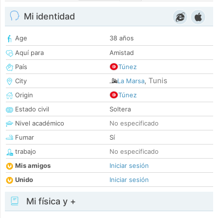
Mi identidad
Age
38 años
Aquí para
Amistad
País
Túnez
Tunis
City
La Marsa
,
Origin
Túnez
Estado civil
Soltera
Nivel académico
No especificado
Fumar
Sí
trabajo
No especificado
Mis amigos
Iniciar sesión
Unido
Iniciar sesión
Mi física y +