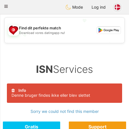
Tunisia Dating
Toggle
Mode
Log ind
navigation
💖
Find dit perfekte match
Download vores datingapp nu!
💖
💕
💕
ISN
Services
Info
Denne bruger findes ikke eller blev slettet
Sorry we could not find this member
Gratis
Support