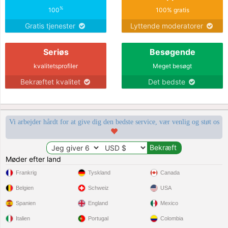
%
100
100% gratis
Gratis tjenester
Lyttende moderatorer
Seriøs
Besøgende
kvalitetsprofiler
Meget besøgt
Bekræftet kvalitet
Det bedste
Vi arbejder hårdt for at give dig den bedste service, vær venlig og støt os
Møder efter land
Frankrig
Tyskland
Canada
Belgien
Schweiz
USA
Spanien
England
Mexico
Italien
Portugal
Colombia