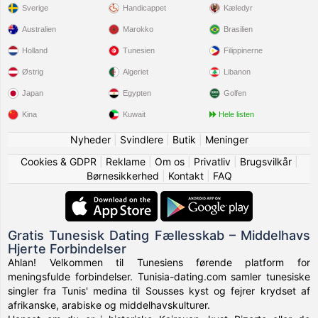
Sverige
Handicappet
Kæledyr
Australien
Marokko
Brasilien
Holland
Tunesien
Filippinerne
Østrig
Algeriet
Libanon
Japan
Egypten
Golfen
Kina
Kuwait
Hele listen
Nyheder
|
Svindlere
|
Butik
|
Meninger
Cookies & GDPR
|
Reklame
|
Om os
|
Privatliv
|
Brugsvilkår
|
Børnesikkerhed
|
Kontakt
|
FAQ
Gratis Tunesisk Dating Fællesskab – Middelhavs
Hjerte Forbindelser
Ahlan! Velkommen til Tunesiens førende platform for
meningsfulde forbindelser. Tunisia-dating.com samler tunesiske
singler fra Tunis' medina til Sousses kyst og fejrer krydset af
afrikanske, arabiske og middelhavskulturer.