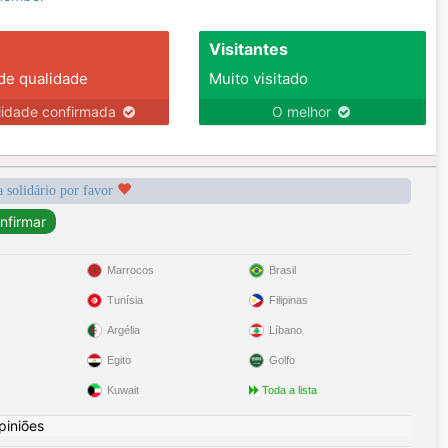
Visitantes
 de qualidade
Muito visitado
lidade confirmada
O melhor
a solidário por favor
Marrocos
Brasil
Tunísia
Filipinas
Argélia
Líbano
Egito
Golfo
Kuwait
Toda a lista
piniões