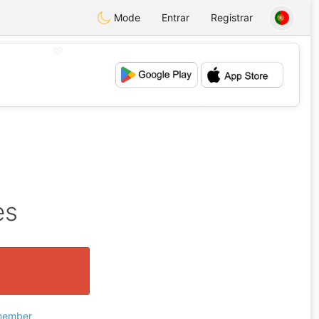
Mode
Entrar
Registrar
💖
💕
es
 member