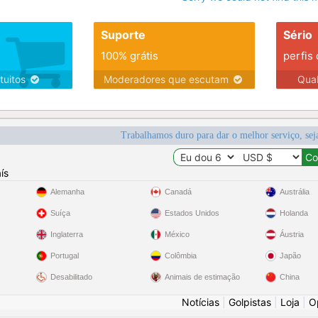
Suporte
Sério
100% grátis
perfis
tuitos
Moderadores que escutam
Qua
Trabalhamos duro para dar o melhor serviço, sej
ís
Alemanha
Canadá
Austrália
Suíça
Estados Unidos
Holanda
Inglaterra
México
Áustria
Portugal
Colômbia
Japão
Desabilitado
Animais de estimação
China
Notícias
|
Golpistas
|
Loja
|
O