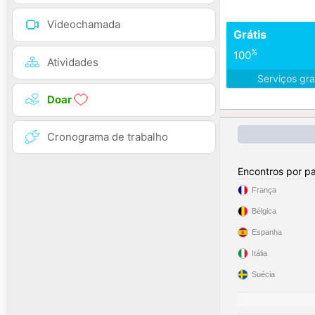
Videochamada
Grátis
%
100
Atividades
Serviços gra
Doar
Cronograma de trabalho
Encontros por pa
França
Bélgica
Espanha
Itália
Suécia