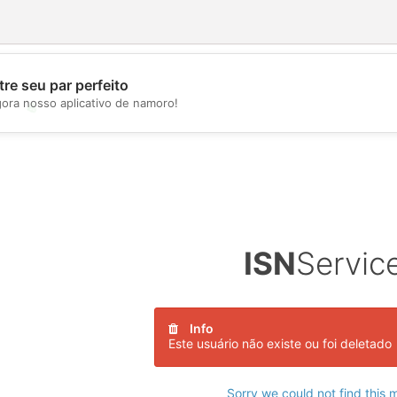
re seu par perfeito
gora nosso aplicativo de namoro!
💖
💕
ISN
Servic
Info
Este usuário não existe ou foi deletado
Sorry we could not find this