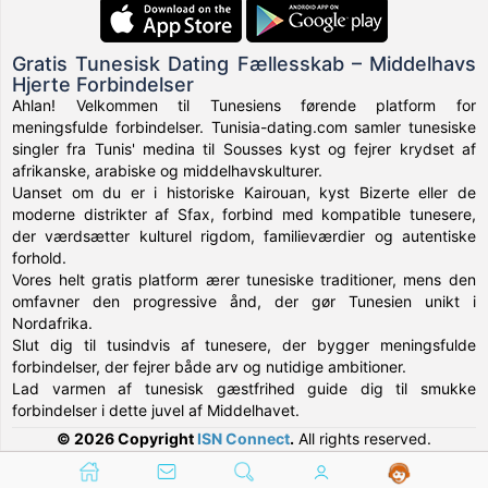
Gratis Tunesisk Dating Fællesskab – Middelhavs
Hjerte Forbindelser
Ahlan! Velkommen til Tunesiens førende platform for
meningsfulde forbindelser. Tunisia-dating.com samler tunesiske
singler fra Tunis' medina til Sousses kyst og fejrer krydset af
afrikanske, arabiske og middelhavskulturer.
Uanset om du er i historiske Kairouan, kyst Bizerte eller de
moderne distrikter af Sfax, forbind med kompatible tunesere,
der værdsætter kulturel rigdom, familieværdier og autentiske
forhold.
Vores helt gratis platform ærer tunesiske traditioner, mens den
omfavner den progressive ånd, der gør Tunesien unikt i
Nordafrika.
Slut dig til tusindvis af tunesere, der bygger meningsfulde
forbindelser, der fejrer både arv og nutidige ambitioner.
Lad varmen af tunesisk gæstfrihed guide dig til smukke
forbindelser i dette juvel af Middelhavet.
© 2026 Copyright
ISN Connect
.
All rights reserved.