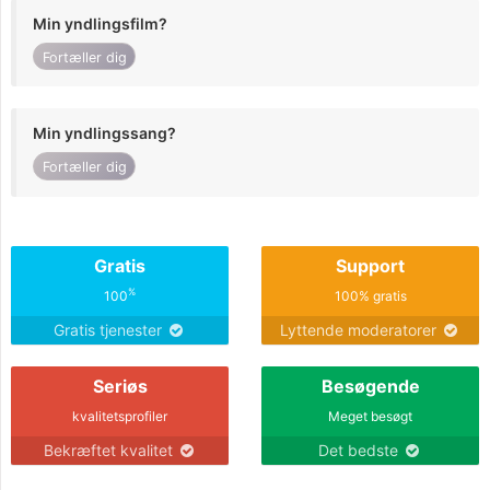
Min yndlingsfilm?
Fortæller dig
Min yndlingssang?
Fortæller dig
Gratis
Support
%
100
100% gratis
Gratis tjenester
Lyttende moderatorer
Seriøs
Besøgende
kvalitetsprofiler
Meget besøgt
Bekræftet kvalitet
Det bedste