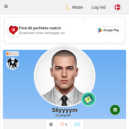
Tunisia Dating
Toggle
Mode
Log ind
navigation
💖
Find dit perfekte match
💖
Download vores datingapp nu!
💕
💕
0.5/1
0
Sliyyyym
Lang tid
0