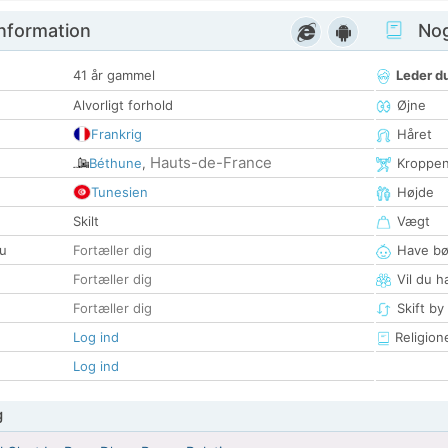
nformation
Nogl
41 år gammel
Leder du
Alvorligt forhold
Øjne
Frankrig
Håret
Hauts-de-France
Béthune
,
Kroppe
Tunesien
Højde
Skilt
Vægt
u
Fortæller dig
Have bø
Fortæller dig
Vil du h
Fortæller dig
Skift by
Log ind
Religion
Log ind
g