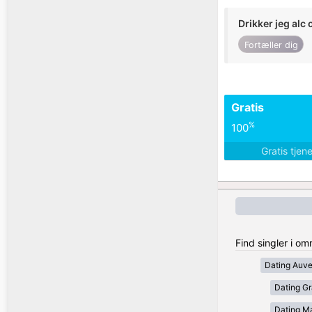
Drikker jeg alc 
Fortæller dig
Gratis
%
100
Gratis tjen
Find singler i om
Dating Auv
Dating Gr
Dating Ma