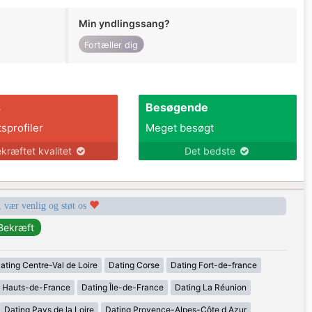
Min yndlingssang?
Fortæller dig
s
Besøgende
tsprofiler
Meget besøgt
kræftet kvalitet
Det bedste
, vær venlig og støt os
ating Centre-Val de Loire
Dating Corse
Dating Fort-de-france
g Hauts-de-France
Dating Île-de-France
Dating La Réunion
Dating Pays de la Loire
Dating Provence-Alpes-Côte d Azur