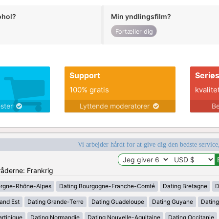
ohol?
Min yndlingsfilm?
Fortæller dig
Support
Seriø
100% gratis
kvalite
ester
Lyttende moderatorer
Be
Vi arbejder hårdt for at give dig den bedste service
råderne: Frankrig
ergne-Rhône-Alpes
Dating Bourgogne-Franche-Comté
Dating Bretagne
D
and Est
Dating Grande-Terre
Dating Guadeloupe
Dating Guyane
Datin
rtinique
Dating Normandie
Dating Nouvelle-Aquitaine
Dating Occitanie