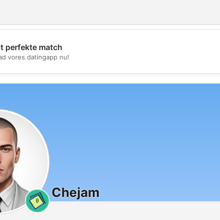
it perfekte match
💖
d vores datingapp nu!
💕
Chejam
0