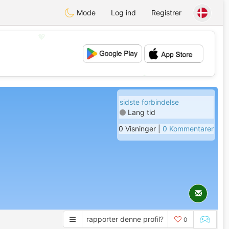
Mode
Log ind
Registrer
💖
💕
sidste forbindelse
Lang tid
0 Visninger |
0 Kommentarer
rapporter denne profil?
0