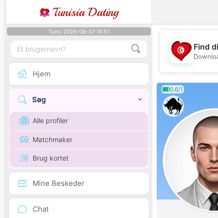
Tunisia Dating
Tunis 2026-08-07 16:51
Find d
Downloa
Hjem
0.6/1
Søg
Alle profiler
Matchmaker
Brug kortet
Mine Beskeder
Chat