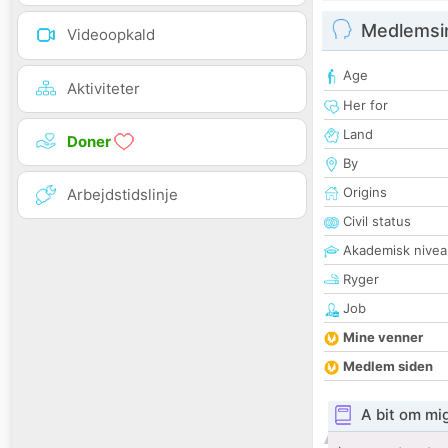
Medlemsi
Videoopkald
Age
Aktiviteter
Her for
Land
Doner
By
Origins
Arbejdstidslinje
Civil status
Akademisk nivea
Ryger
Job
Mine venner
Medlem siden
A bit om mi