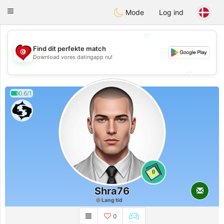
Tunisia Dating
Toggle
Mode
Log ind
navigation
💖
Find dit perfekte match
💖
Download vores datingapp nu!
💕
💕
0.6/1
0
Shra76
Lang tid
0