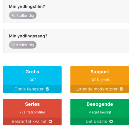
Min yndlingsfilm?
Fortæller dig
Min yndlingssang?
Fortæller dig
Gratis
Support
%
100
100% gratis
Gratis tjenester
Lyttende moderatorer
Seriøs
Besøgende
kvalitetsprofiler
Meget besøgt
Bekræftet kvalitet
Det bedste