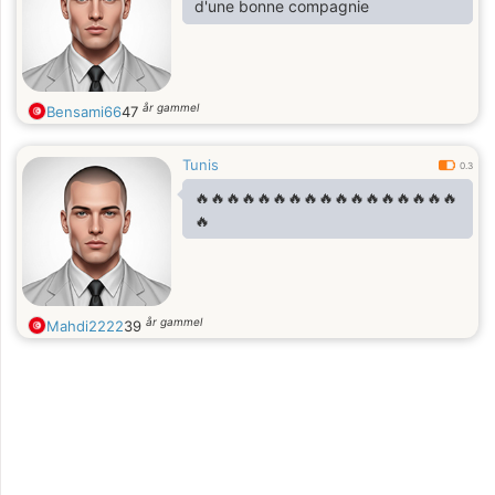
d'une bonne compagnie
år gammel
Bensami66
47
Tunis
0.3
🔥🔥🔥🔥🔥🔥🔥🔥🔥🔥🔥🔥🔥🔥🔥🔥🔥
🔥
år gammel
Mahdi2222
39