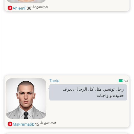
år gammel
AhlemF
38
Tunis
0.8
رجل تونسي مثل كل الرجال ،يعرف
حدوده و واجباته
år gammel
Makremabb
45