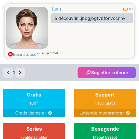
Tunis
0.2
a découvrir...jbbgjbgfvbfbnvccnnv
år gammel
Basmatoucc
41
1
Søg efter kriterier
Gratis
Support
%
100
100% gratis
Gratis tjenester
Lyttende moderatorer
Seriøs
Besøgende
kvalitetsprofiler
Meget besøgt