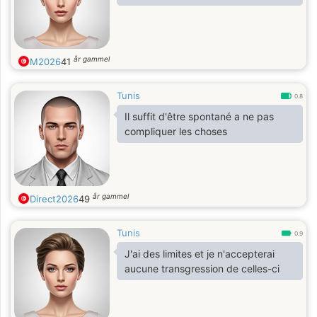
år gammel
M2026
41
Tunis
0.8
Il suffit d'être spontané a ne pas
compliquer les choses
år gammel
Direct2026
49
Tunis
0.9
J'ai des limites et je n'accepterai
aucune transgression de celles-ci