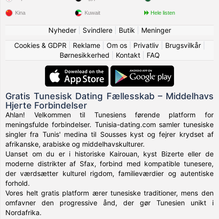
Kina
Kuwait
Hele listen
Nyheder
|
Svindlere
|
Butik
|
Meninger
Cookies & GDPR
|
Reklame
|
Om os
|
Privatliv
|
Brugsvilkår
|
Børnesikkerhed
|
Kontakt
|
FAQ
Gratis Tunesisk Dating Fællesskab – Middelhavs
Hjerte Forbindelser
Ahlan! Velkommen til Tunesiens førende platform for
meningsfulde forbindelser. Tunisia-dating.com samler tunesiske
singler fra Tunis' medina til Sousses kyst og fejrer krydset af
afrikanske, arabiske og middelhavskulturer.
Uanset om du er i historiske Kairouan, kyst Bizerte eller de
moderne distrikter af Sfax, forbind med kompatible tunesere,
der værdsætter kulturel rigdom, familieværdier og autentiske
forhold.
Vores helt gratis platform ærer tunesiske traditioner, mens den
omfavner den progressive ånd, der gør Tunesien unikt i
Nordafrika.