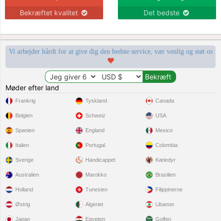
Bekræftet kvalitet
Det bedste
Vi arbejder hårdt for at give dig den bedste service, vær venlig og støt os
Møder efter land
Frankrig
Tyskland
Canada
Belgien
Schweiz
USA
Spanien
England
Mexico
Italien
Portugal
Colombia
Sverige
Handicappet
Kæledyr
Australien
Marokko
Brasilien
Holland
Tunesien
Filippinerne
Østrig
Algeriet
Libanon
Japan
Egypten
Golfen