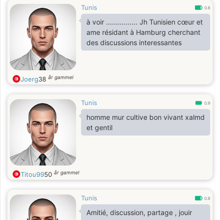
Tunis
0.8
à voir ................ Jh Tunisien cœur et
ame résidant à Hamburg cherchant
des discussions interessantes
år gammel
Joerg
38
Tunis
0.9
homme mur cultive bon vivant xalmd
et gentil
år gammel
Titou99
50
Tunis
0.8
Amitié, discussion, partage , jouir