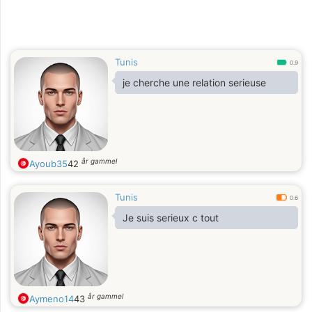
Tunis
0.9
je cherche une relation serieuse
år gammel
Ayoub35
42
Tunis
0.6
Je suis serieux c tout
år gammel
Aymeno14
43