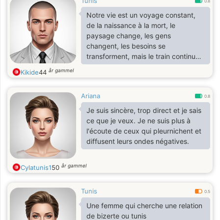
Tunis
0.8
Notre vie est un voyage constant,
de la naissance à la mort, le
paysage change, les gens
changent, les besoins se
transforment, mais le train continue.
La vie, c'est le train, ce n'est pas la
år gammel
Kikide
44
gare. »
Ariana
0.8
Je suis sincère, trop direct et je sais
ce que je veux. Je ne suis plus à
l'écoute de ceux qui pleurnichent et
diffusent leurs ondes négatives.
år gammel
Cylatunis1
50
Tunis
0.5
Une femme qui cherche une relation
de bizerte ou tunis