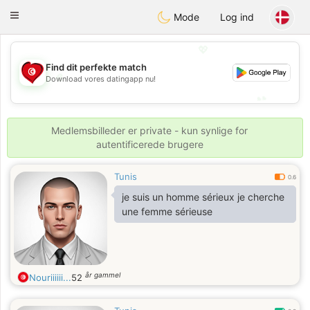
Tunisia Dating
Toggle
Mode
Log ind
navigation
💖
Find dit perfekte match
💖
Download vores datingapp nu!
💕
💕
Medlemsbilleder er private - kun synlige for
autentificerede brugere
Tunis
0.6
je suis un homme sérieux je cherche
une femme sérieuse
år gammel
Nouriiiiii...
52