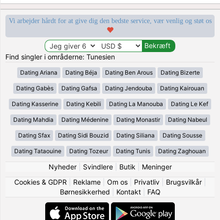
Vi arbejder hårdt for at give dig den bedste service, vær venlig og støt os
Find singler i områderne: Tunesien
Dating Ariana
Dating Béja
Dating Ben Arous
Dating Bizerte
Dating Gabès
Dating Gafsa
Dating Jendouba
Dating Kairouan
Dating Kasserine
Dating Kebili
Dating La Manouba
Dating Le Kef
Dating Mahdia
Dating Médenine
Dating Monastir
Dating Nabeul
Dating Sfax
Dating Sidi Bouzid
Dating Siliana
Dating Sousse
Dating Tataouine
Dating Tozeur
Dating Tunis
Dating Zaghouan
Nyheder
|
Svindlere
|
Butik
|
Meninger
Cookies & GDPR
|
Reklame
|
Om os
|
Privatliv
|
Brugsvilkår
|
Børnesikkerhed
|
Kontakt
|
FAQ