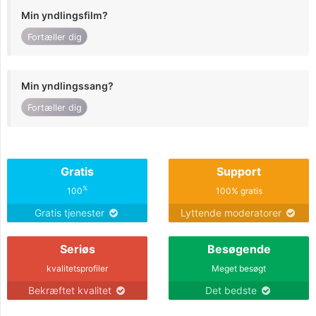
Min yndlingsfilm?
Fortæller dig
Min yndlingssang?
Fortæller dig
Gratis
Support
%
100
100% gratis
Gratis tjenester
Lyttende moderatorer
Seriøs
Besøgende
kvalitetsprofiler
Meget besøgt
Bekræftet kvalitet
Det bedste