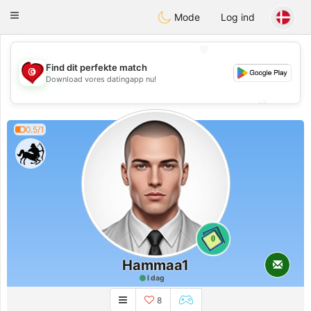
Tunisia Dating
Toggle
Mode
Log ind
navigation
💖
Find dit perfekte match
💖
Download vores datingapp nu!
💕
💕
0.5/1
0
Hammaa1
I dag
8