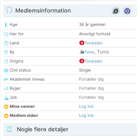
Medlemsinformation
Age
36 år gammel
Her for
Alvorligt forhold
Land
Tunesien
Tunis
By
Tunis
,
Origins
Tunesien
Civil status
Single
Akademisk niveau
Fortæller dig
Ryger
Fortæller dig
Job
Fortæller dig
Mine venner
Log ind
Medlem siden
Log ind
Nogle flere detaljer