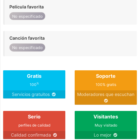
Película favorita
No especificado
Canción favorita
No especificado
Gratis
Soporte
%
100
100% gratis
Servicios gratuitos
Moderadores que escuchan
Serio
Visitantes
perfiles de calidad
Muy visitado
Calidad confirmada
Lo mejor