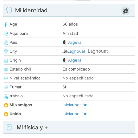
Mi identidad
Age
66 años
Aquí para
Amistad
País
Argelia
Laghouat
City
Laghouat
,
Origin
Argelia
Estado civil
Es complicado
Nivel académico
No especificado
Fumar
Sí
trabajo
No especificado
Mis amigos
Iniciar sesión
Unido
Iniciar sesión
Mi física y +