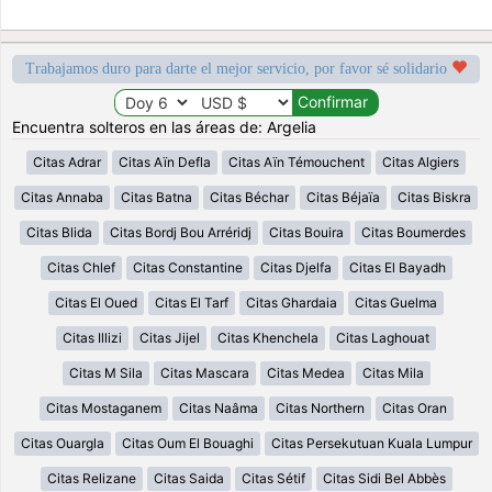
Trabajamos duro para darte el mejor servicio, por favor sé solidario
Encuentra solteros en las áreas de: Argelia
Citas Adrar
Citas Aïn Defla
Citas Aïn Témouchent
Citas Algiers
Citas Annaba
Citas Batna
Citas Béchar
Citas Béjaïa
Citas Biskra
Citas Blida
Citas Bordj Bou Arréridj
Citas Bouira
Citas Boumerdes
Citas Chlef
Citas Constantine
Citas Djelfa
Citas El Bayadh
Citas El Oued
Citas El Tarf
Citas Ghardaia
Citas Guelma
Citas Illizi
Citas Jijel
Citas Khenchela
Citas Laghouat
Citas M Sila
Citas Mascara
Citas Medea
Citas Mila
Citas Mostaganem
Citas Naâma
Citas Northern
Citas Oran
Citas Ouargla
Citas Oum El Bouaghi
Citas Persekutuan Kuala Lumpur
Citas Relizane
Citas Saida
Citas Sétif
Citas Sidi Bel Abbès