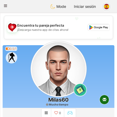
Tunisia Dating
Toggle
Mode
Iniciar sesión
navigation
💖
Encuentra tu pareja perfecta
💖
¡Descarga nuestra app de citas ahora!
💕
💕
0.5/1
0
Milas60
Mucho tiempo
0