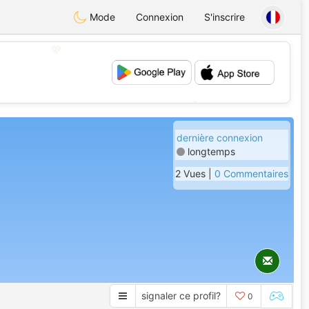
Mode
Connexion
S'inscrire
💖
💕
dernière connexion
longtemps
2 Vues |
0 Commentaires
signaler ce profil?
0