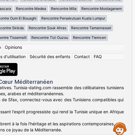
ascara
Rencontre Medea
Rencontre Mila
Rencontre Mostaganem
ontre Oum El Bouaghi
Rencontre Persekutuan Kuala Lumpur
contre Skikda
Rencontre Souk Ahras
Rencontre Tamanrasset
ntre Tissemsilt
Rencontre Tizi Ouzou
Rencontre Tlemcen
e
|
Opinions
 d'utilisation
|
Sécurité des enfants
|
Contact
|
FAQ
 Cœur Méditerranéen
atives. Tunisia-dating.com rassemble des célibataires tunisiens
ines, arabes et méditerranéennes.
nes de Sfax, connectez-vous avec des Tunisiens compatibles qui
sant l'esprit progressiste qui rend la Tunisie unique en Afrique
rent à la fois l'héritage et les aspirations contemporaines.
Assistance
ans ce joyau de la Méditerranée.