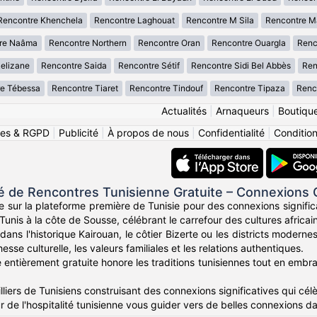
Rencontre Khenchela
Rencontre Laghouat
Rencontre M Sila
Rencontre M
re Naâma
Rencontre Northern
Rencontre Oran
Rencontre Ouargla
Renc
elizane
Rencontre Saida
Rencontre Sétif
Rencontre Sidi Bel Abbès
Ren
e Tébessa
Rencontre Tiaret
Rencontre Tindouf
Rencontre Tipaza
Renco
Actualités
|
Arnaqueurs
|
Boutiqu
ies & RGPD
|
Publicité
|
À propos de nous
|
Confidentialité
|
Conditions
de Rencontres Tunisienne Gratuite – Connexions
e sur la plateforme première de Tunisie pour des connexions signific
Tunis à la côte de Sousse, célébrant le carrefour des cultures africa
ans l'historique Kairouan, le côtier Bizerte ou les districts moder
esse culturelle, les valeurs familiales et les relations authentiques.
entièrement gratuite honore les traditions tunisiennes tout en embras
liers de Tunisiens construisant des connexions significatives qui célèb
r de l'hospitalité tunisienne vous guider vers de belles connexions d