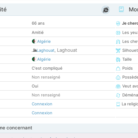
ité
Mon
66 ans
Je cher
Amitié
Les yeu
Algérie
Les che
Laghouat
Laghouat
,
Silhoue
Algérie
Taille
C'est compliqué
Poids
Non renseigné
Possède
Oui
Veut av
Non renseigné
Déména
Connexion
La religi
Connexion
me concernant