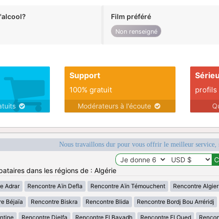
alcool?
Film préféré
Non renseigné
Support
Série
100% gratuit
profils
atuits
Modérateurs à l'écoute
Q
Nous travaillons dur pour vous offrir le meilleur service, 
ataires dans les régions de : Algérie
e Adrar
Rencontre Aïn Defla
Rencontre Aïn Témouchent
Rencontre Algier
e Béjaïa
Rencontre Biskra
Rencontre Blida
Rencontre Bordj Bou Arréridj
ntine
Rencontre Djelfa
Rencontre El Bayadh
Rencontre El Oued
Rencont