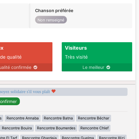
Chanson préférée
Non renseigné
ux
Visiteurs
 de qualité
Très visité
ualité confirmée
Le meilleur
soyez solidaire s'il vous plaît
s
Rencontre Annaba
Rencontre Batna
Rencontre Béchar
Rencontre Bouira
Rencontre Boumerdes
Rencontre Chlef
re El Tarf
Rencontre Ghardaia
Rencontre Guelma
Rencontre Illizi