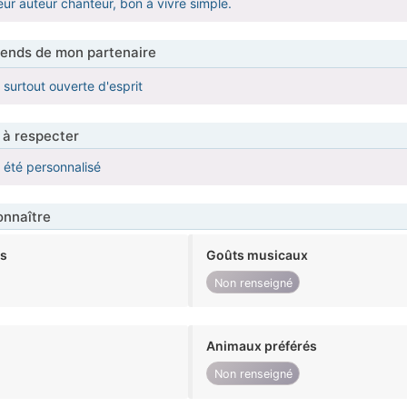
eur auteur chanteur, bon à vivre simple.
tends de mon partenaire
 surtout ouverte d'esprit
 à respecter
a été personnalisé
nnaître
ts
Goûts musicaux
Non renseigné
Animaux préférés
Non renseigné