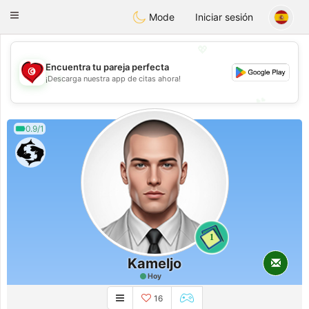
Tunisia Dating
Toggle
Mode
Iniciar sesión
navigation
💖
Encuentra tu pareja perfecta
💖
¡Descarga nuestra app de citas ahora!
💕
💕
0.9/1
1
Kameljo
Hoy
16