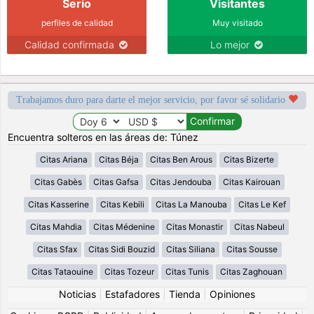
Serio
Visitantes
perfiles de calidad
Muy visitado
Calidad confirmada
Lo mejor
Trabajamos duro para darte el mejor servicio, por favor sé solidario
Encuentra solteros en las áreas de: Túnez
Citas Ariana
Citas Béja
Citas Ben Arous
Citas Bizerte
Citas Gabès
Citas Gafsa
Citas Jendouba
Citas Kairouan
Citas Kasserine
Citas Kebili
Citas La Manouba
Citas Le Kef
Citas Mahdia
Citas Médenine
Citas Monastir
Citas Nabeul
Citas Sfax
Citas Sidi Bouzid
Citas Siliana
Citas Sousse
Citas Tataouine
Citas Tozeur
Citas Tunis
Citas Zaghouan
Noticias
|
Estafadores
|
Tienda
|
Opiniones