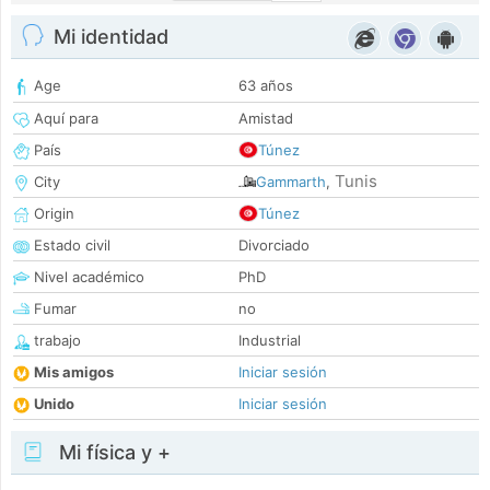
Mi identidad
Age
63 años
Aquí para
Amistad
País
Túnez
Tunis
City
Gammarth
,
Origin
Túnez
Estado civil
Divorciado
Nivel académico
PhD
Fumar
no
trabajo
Industrial
Mis amigos
Iniciar sesión
Unido
Iniciar sesión
Mi física y +