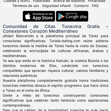
Cookies y RGPD
|
Publicidad
|
Acerca de nosotros
|
Privacidad
|
Términos de uso
|
Seguridad infantil
|
Contacto
|
FAQ
Comunidad de Citas Tunecina Gratis –
Conexiones Corazón Mediterráneo
¡Ahlan! Bienvenido a la plataforma principal de Túnez para
conexiones significativas. Tunisia-dating.com reúne solteros
tunecinos desde la medina de Túnez hasta la costa de Sousse,
celebrando la encrucijada de culturas africanas, árabes y
mediterráneas.
Ya sea que estés en la histórica Kairuán, la costera Bizerta o los
distritos modernos de Sfax, conéctate con tunecinos
compatibles que aprecian riqueza cultural, valores familiares y
relaciones auténticas.
Nuestra plataforma completamente gratuita honra tradiciones
tunecinas mientras abraza el espíritu progresivo que hace única
a Túnez en el norte de África.
Únete a miles de tunecinos construyendo conexiones
significativas que celebran tanto herencia como aspiraciones
contemporáneas.
Deja que la calidez de la hospitalidad tunecina te guíe hacia