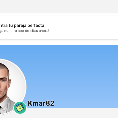
tra tu pareja perfecta
💖
ga nuestra app de citas ahora!
💕
Kmar82
3