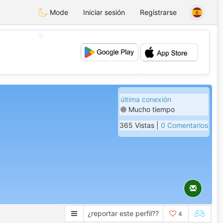
Mode
Iniciar sesión
Registrarse
💖
💕
última conexión
Mucho tiempo
365 Vistas |
0 Comentarios
¿reportar este perfil??
4