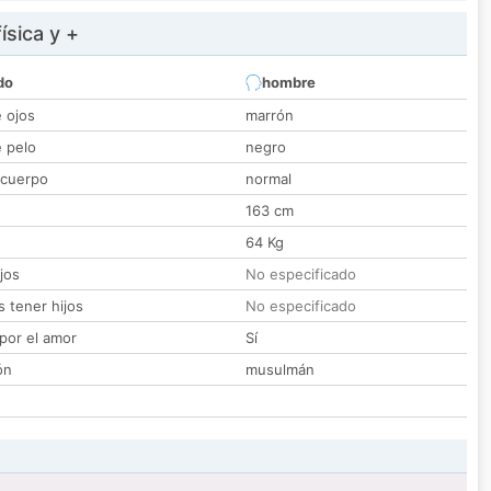
ísica y +
do
hombre
e ojos
marrón
e pelo
negro
 cuerpo
normal
163 cm
64 Kg
jos
No especificado
 tener hijos
No especificado
por el amor
Sí
ón
musulmán