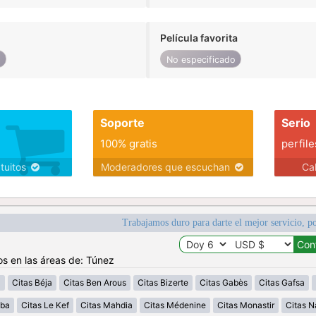
Película favorita
o
No especificado
Soporte
Serio
100% gratis
perfile
atuitos
Moderadores que escuchan
Ca
Trabajamos duro para darte el mejor servicio, po
os en las áreas de: Túnez
a
Citas Béja
Citas Ben Arous
Citas Bizerte
Citas Gabès
Citas Gafsa
uba
Citas Le Kef
Citas Mahdia
Citas Médenine
Citas Monastir
Citas N