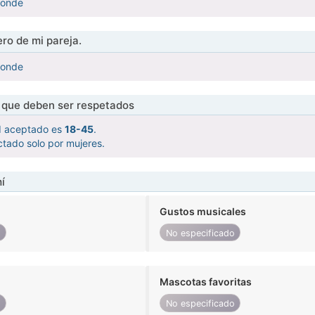
monde
ro de mi pareja.
monde
s que deben ser respetados
d aceptado es
18-45
.
tado solo por mujeres.
í
Gustos musicales
o
No especificado
Mascotas favoritas
o
No especificado