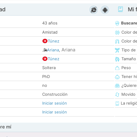
dad
Mi f
43 años
Buscan
Amistad
Color d
Túnez
Color d
Ariana
Ariana
,
Tipo de
Túnez
Tamaño
Soltera
Peso
PhD
Tener hi
no
¿Quieres
Construcción
Movido 
Iniciar sesión
La religi
Iniciar sesión
re mí