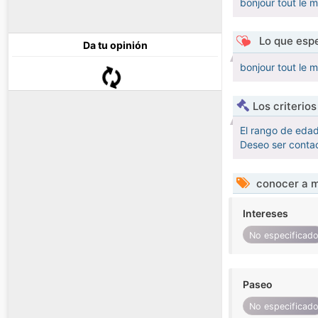
bonjour tout le 
Lo que espe
Da tu opinión
bonjour tout le 
Los criterio
El rango de eda
Deseo ser contac
conocer a m
Intereses
No especificad
Paseo
No especificad