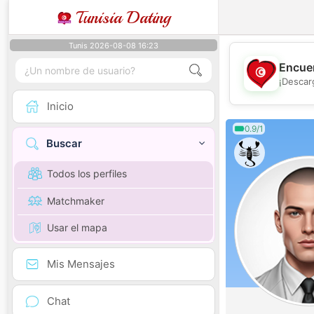
Tunisia Dating
Tunis 2026-08-08 16:23
Encuen
¡Descar
Inicio
0.9/1
Buscar
Todos los perfiles
Matchmaker
Usar el mapa
Mis Mensajes
Chat