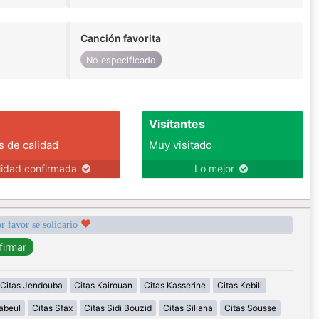
Canción favorita
No especificado
Visitantes
s de calidad
Muy visitado
lidad confirmada
Lo mejor
r favor sé solidario
Citas Jendouba
Citas Kairouan
Citas Kasserine
Citas Kebili
abeul
Citas Sfax
Citas Sidi Bouzid
Citas Siliana
Citas Sousse