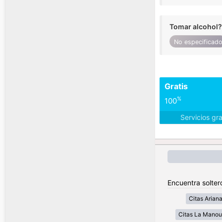
Tomar alcohol?
No especificad
Gratis
%
100
Servicios gr
Encuentra solter
Citas Arian
Citas La Mano