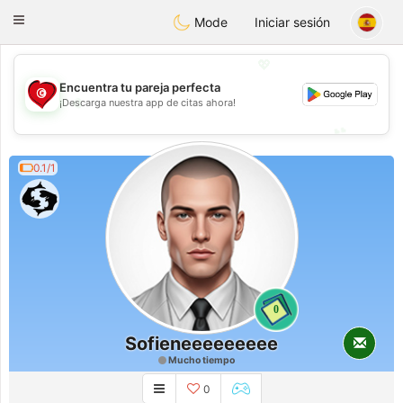
Tunisia Dating
Toggle
Mode
Iniciar sesión
navigation
💖
Encuentra tu pareja perfecta
💖
¡Descarga nuestra app de citas ahora!
💕
💕
0.1/1
0
Sofieneeeeeeeee
Mucho tiempo
0