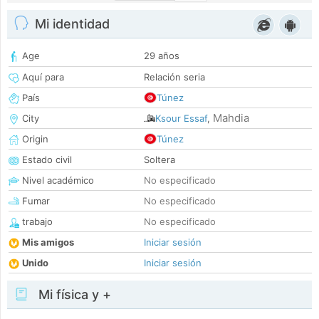
Mi identidad
Age
29 años
Aquí para
Relación seria
País
Túnez
Mahdia
City
Ksour Essaf
,
Origin
Túnez
Estado civil
Soltera
Nivel académico
No especificado
Fumar
No especificado
trabajo
No especificado
Mis amigos
Iniciar sesión
Unido
Iniciar sesión
Mi física y +