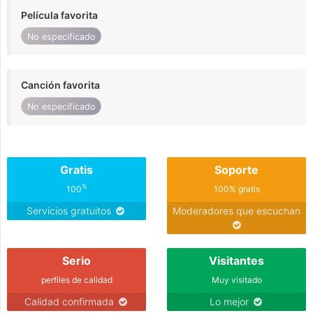
Película favorita
No especificado
Canción favorita
No especificado
Gratis
Soporte
%
100
100% gratis
Servicios gratuitos
Moderadores que escuchan
Serio
Visitantes
perfiles de calidad
Muy visitado
Calidad confirmada
Lo mejor