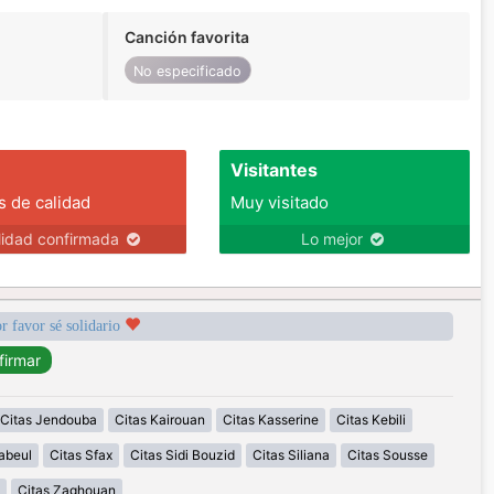
Canción favorita
No especificado
Visitantes
s de calidad
Muy visitado
lidad confirmada
Lo mejor
r favor sé solidario
Citas Jendouba
Citas Kairouan
Citas Kasserine
Citas Kebili
abeul
Citas Sfax
Citas Sidi Bouzid
Citas Siliana
Citas Sousse
Citas Zaghouan