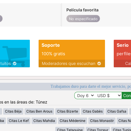
Película favorita
o
No especificado
Soporte
Serio
100% gratis
perfile
atuitos
Moderadores que escuchan
Ca
Trabajamos duro para darte el mejor servicio, po
os en las áreas de: Túnez
a
Citas Béja
Citas Ben Arous
Citas Bizerte
Citas Gabès
Citas Gafsa
uba
Citas Le Kef
Citas Mahdia
Citas Médenine
Citas Monastir
Citas N
Citas Tataouine
Citas Tozeur
Citas Tunis