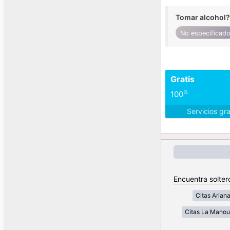
Tomar alcohol?
No especificad
Gratis
%
100
Servicios gr
Encuentra solter
Citas Arian
Citas La Mano