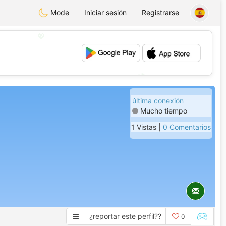
Mode
Iniciar sesión
Registrarse
💖
💕
última conexión
Mucho tiempo
1 Vistas |
0 Comentarios
¿reportar este perfil??
0