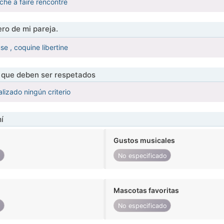
he à faire rencontre
ro de mi pareja.
se , coquine libertine
s que deben ser respetados
lizado ningún criterio
í
Gustos musicales
o
No especificado
Mascotas favoritas
o
No especificado