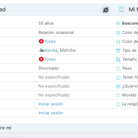
dad
Mi f
55 años
Buscan
Relación ocasional
Color d
Túnez
Color d
Mahdia
Mahdia
,
Tipo de
Túnez
Tamaño
Divorciado
Peso
No especificado
Tener hi
No especificado
¿Quieres
No especificado
Movido 
Iniciar sesión
La religi
Iniciar sesión
re mí