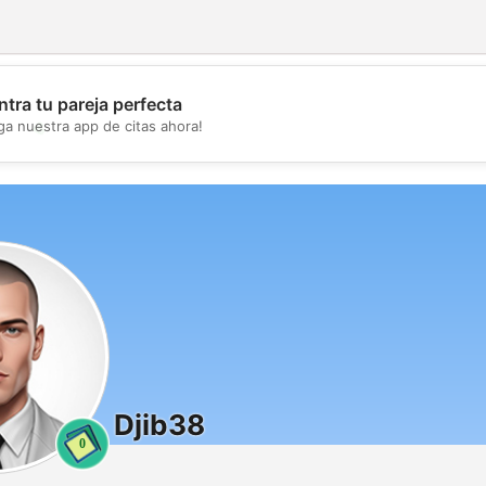
tra tu pareja perfecta
💖
ga nuestra app de citas ahora!
💕
Djib38
0