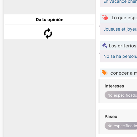
En vacance cherc
Lo que espe
Da tu opinión
Joueuse et joyeu
Los criterio
No se ha persona
conocer a m
Intereses
No especificad
Paseo
No especificad