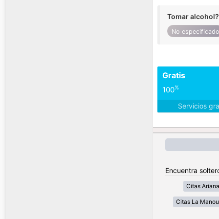
Tomar alcohol?
No especificad
Gratis
%
100
Servicios gr
Encuentra solter
Citas Arian
Citas La Mano