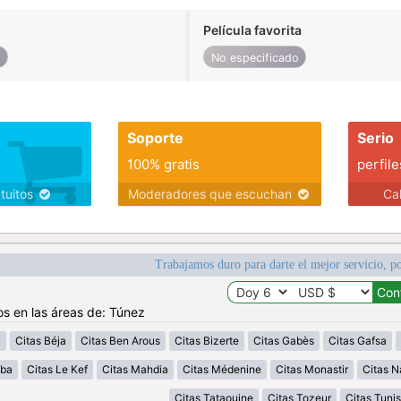
Película favorita
o
No especificado
Soporte
Serio
100% gratis
perfile
atuitos
Moderadores que escuchan
Ca
Trabajamos duro para darte el mejor servicio, po
os en las áreas de: Túnez
a
Citas Béja
Citas Ben Arous
Citas Bizerte
Citas Gabès
Citas Gafsa
uba
Citas Le Kef
Citas Mahdia
Citas Médenine
Citas Monastir
Citas N
Citas Tataouine
Citas Tozeur
Citas Tunis