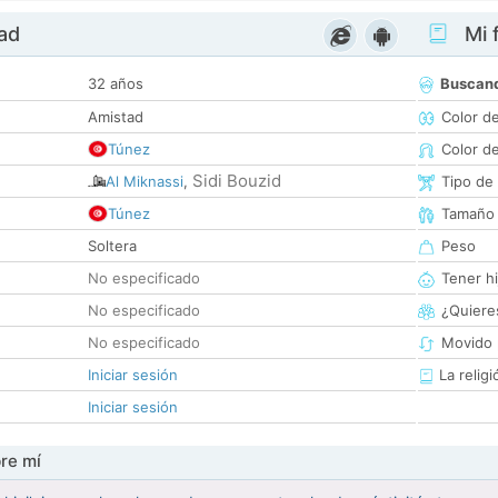
dad
Mi f
32 años
Buscan
Amistad
Color d
Túnez
Color d
Sidi Bouzid
Al Miknassi
,
Tipo de
Túnez
Tamaño
Soltera
Peso
No especificado
Tener hi
No especificado
¿Quieres
No especificado
Movido 
Iniciar sesión
La religi
Iniciar sesión
re mí