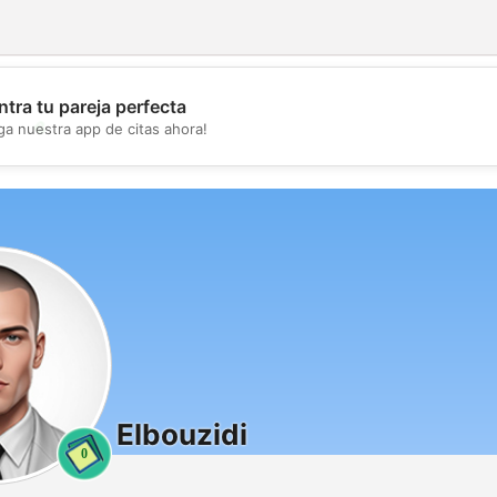
tra tu pareja perfecta
💖
ga nuestra app de citas ahora!
💕
Elbouzidi
0