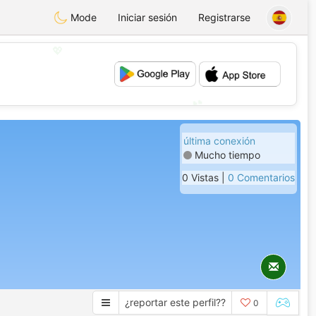
Mode
Iniciar sesión
Registrarse
💖
💕
última conexión
Mucho tiempo
0 Vistas |
0 Comentarios
¿reportar este perfil??
0