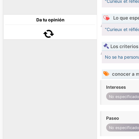
"Curieux et réflé
Lo que espe
Da tu opinión
"Curieux et réflé
Los criterio
No se ha persona
conocer a m
Intereses
No especificad
Paseo
No especificad