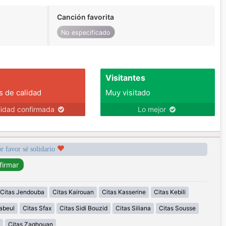
Canción favorita
No especificado
Visitantes
s de calidad
Muy visitado
lidad confirmada
Lo mejor
r favor sé solidario
Citas Jendouba
Citas Kairouan
Citas Kasserine
Citas Kebili
abeul
Citas Sfax
Citas Sidi Bouzid
Citas Siliana
Citas Sousse
Citas Zaghouan