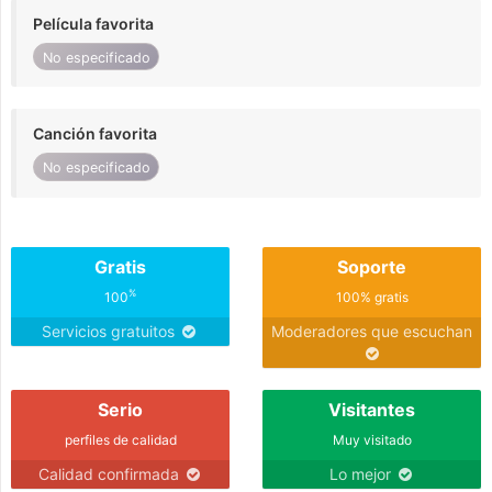
Película favorita
No especificado
Canción favorita
No especificado
Gratis
Soporte
%
100
100% gratis
Servicios gratuitos
Moderadores que escuchan
Serio
Visitantes
perfiles de calidad
Muy visitado
Calidad confirmada
Lo mejor