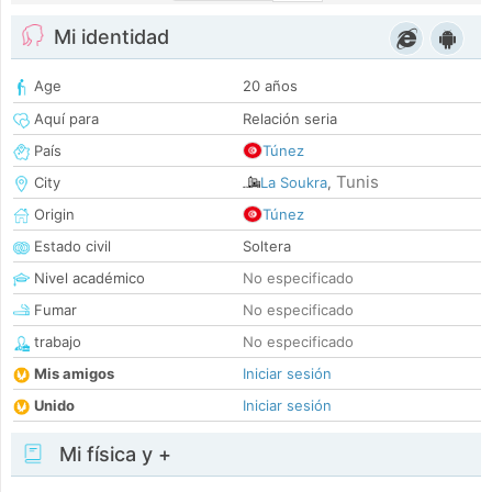
Mi identidad
Age
20 años
Aquí para
Relación seria
País
Túnez
Tunis
City
La Soukra
,
Origin
Túnez
Estado civil
Soltera
Nivel académico
No especificado
Fumar
No especificado
trabajo
No especificado
Mis amigos
Iniciar sesión
Unido
Iniciar sesión
Mi física y +