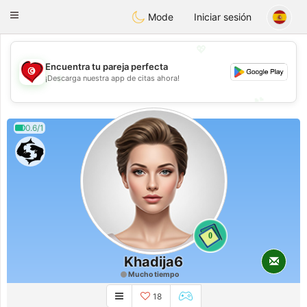
Tunisia Dating
Toggle
Mode
Iniciar sesión
navigation
💖
Encuentra tu pareja perfecta
💖
¡Descarga nuestra app de citas ahora!
💕
💕
0.6/1
0
Khadija6
Mucho tiempo
18