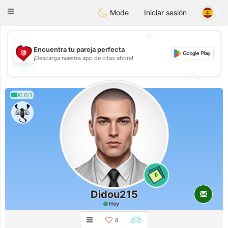
Tunisia Dating
Toggle
Mode
Iniciar sesión
navigation
💖
Encuentra tu pareja perfecta
💖
¡Descarga nuestra app de citas ahora!
💕
💕
0.6/1
0
Didou215
Hoy
4