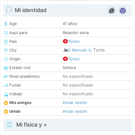
Mi identidad
Age
41 años
Aquí para
Relación seria
País
Túnez
Tunis
City
El Menzah V
,
Origin
Túnez
Estado civil
Soltera
Nivel académico
No especificado
Fumar
No especificado
trabajo
No especificado
Mis amigos
Iniciar sesión
Unido
Iniciar sesión
Mi física y +