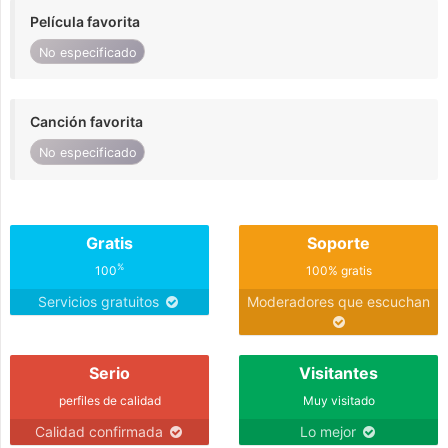
Película favorita
No especificado
Canción favorita
No especificado
Gratis
Soporte
%
100
100% gratis
Servicios gratuitos
Moderadores que escuchan
Serio
Visitantes
perfiles de calidad
Muy visitado
Calidad confirmada
Lo mejor