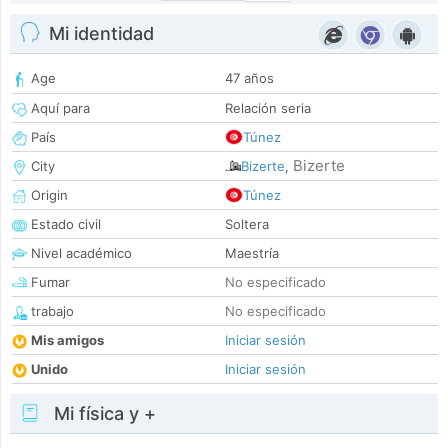
Mi identidad
Age
47 años
Aquí para
Relación seria
País
Túnez
Bizerte
City
Bizerte
,
Origin
Túnez
Estado civil
Soltera
Nivel académico
Maestría
Fumar
No especificado
trabajo
No especificado
Mis amigos
Iniciar sesión
Unido
Iniciar sesión
Mi física y +