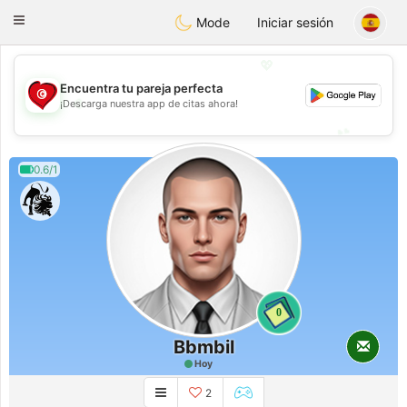
Tunisia Dating
Toggle
Mode
Iniciar sesión
navigation
💖
Encuentra tu pareja perfecta
💖
¡Descarga nuestra app de citas ahora!
💕
💕
0.6/1
0
Bbmbil
Hoy
2