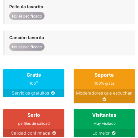
Película favorita
No especificado
Canción favorita
No especificado
Gratis
Soporte
%
100
100% gratis
Servicios gratuitos
Moderadores que escuchan
Serio
Visitantes
perfiles de calidad
Muy visitado
Calidad confirmada
Lo mejor