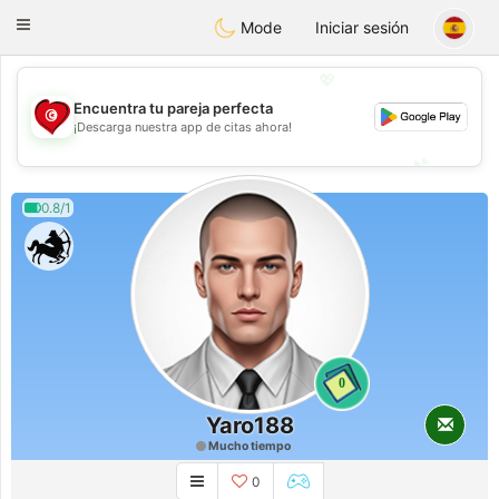
Tunisia Dating
Toggle
Mode
Iniciar sesión
navigation
💖
Encuentra tu pareja perfecta
💖
¡Descarga nuestra app de citas ahora!
💕
💕
0.8/1
0
Yaro188
Mucho tiempo
0