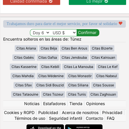
Calidad confirmada
Lo mejor
Trabajamos duro para darte el mejor servicio, por favor sé solidario
Encuentra solteros en las áreas de: Túnez
Citas Ariana
Citas Béja
Citas Ben Arous
Citas Bizerte
Citas Gabès
Citas Gafsa
Citas Jendouba
Citas Kairouan
Citas Kasserine
Citas Kebili
Citas La Manouba
Citas Le Kef
Citas Mahdia
Citas Médenine
Citas Monastir
Citas Nabeul
Citas Sfax
Citas Sidi Bouzid
Citas Siliana
Citas Sousse
Citas Tataouine
Citas Tozeur
Citas Tunis
Citas Zaghouan
Noticias
|
Estafadores
|
Tienda
|
Opiniones
Cookies y RGPD
|
Publicidad
|
Acerca de nosotros
|
Privacidad
|
Términos de uso
|
Seguridad infantil
|
Contacto
|
FAQ