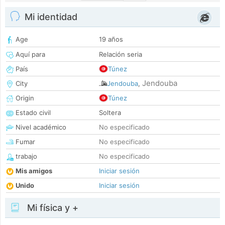
Mi identidad
Age
19 años
Aquí para
Relación seria
País
Túnez
Jendouba
City
Jendouba
,
Origin
Túnez
Estado civil
Soltera
Nivel académico
No especificado
Fumar
No especificado
trabajo
No especificado
Mis amigos
Iniciar sesión
Unido
Iniciar sesión
Mi física y +