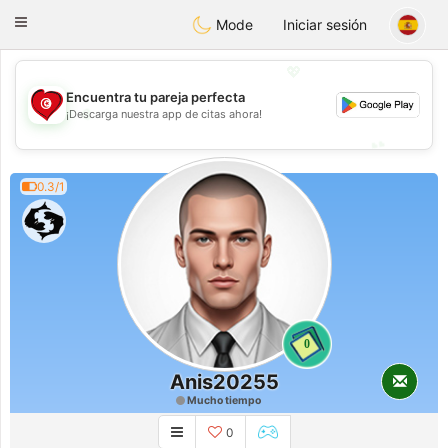
Tunisia Dating
Toggle
Mode
Iniciar sesión
navigation
💖
Encuentra tu pareja perfecta
💖
¡Descarga nuestra app de citas ahora!
💕
💕
0.3/1
0
Anis20255
Mucho tiempo
0