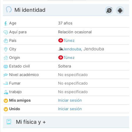
Mi identidad
Age
37 años
Aquí para
Relación ocasional
País
Túnez
Jendouba
City
Jendouba
,
Origin
Túnez
Estado civil
Soltera
Nivel académico
No especificado
Fumar
No especificado
trabajo
No especificado
Mis amigos
Iniciar sesión
Unido
Iniciar sesión
Mi física y +