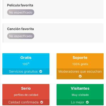
Película favorita
No especificado
Canción favorita
No especificado
Gratis
Soporte
%
100
100% gratis
Servicios gratuitos
Moderadores que escuchan
Serio
Visitantes
perfiles de calidad
Muy visitado
Calidad confirmada
Lo mejor