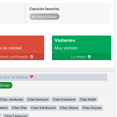
Canción favorita
No especificado
Visitantes
s de calidad
Muy visitado
lidad confirmada
Lo mejor
r favor sé solidario
Citas Jendouba
Citas Kairouan
Citas Kasserine
Citas Kebili
abeul
Citas Sfax
Citas Sidi Bouzid
Citas Siliana
Citas Sousse
Citas Zaghouan