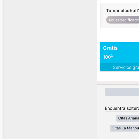
Tomar alcohol?
No especificad
Gratis
%
100
Servicios gr
Encuentra solter
Citas Arian
Citas La Mano