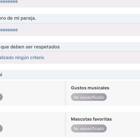
eeeeeeee
ro de mi pareja.
eeeeeeee
s que deben ser respetados
lizado ningún criterio
í
Gustos musicales
o
No especificado
Mascotas favoritas
o
No especificado