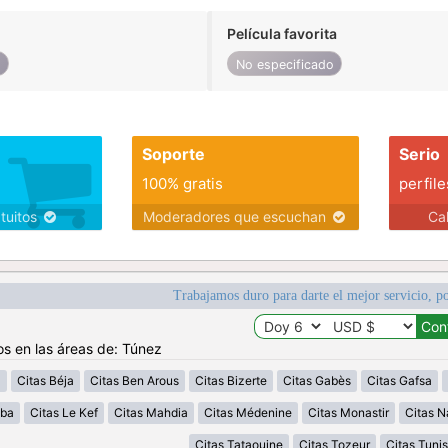
Película favorita
o
No especificado
Soporte
Serio
100% gratis
perfile
atuitos
Moderadores que escuchan
Ca
Trabajamos duro para darte el mejor servicio, po
os en las áreas de: Túnez
a
Citas Béja
Citas Ben Arous
Citas Bizerte
Citas Gabès
Citas Gafsa
uba
Citas Le Kef
Citas Mahdia
Citas Médenine
Citas Monastir
Citas N
Citas Tataouine
Citas Tozeur
Citas Tunis