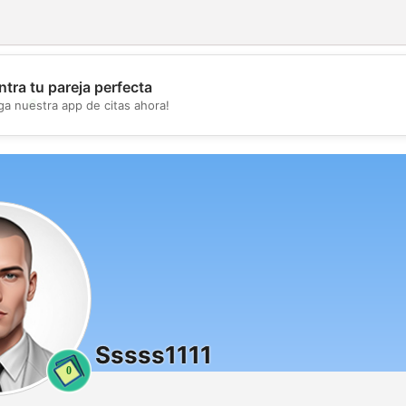
tra tu pareja perfecta
💖
ga nuestra app de citas ahora!
💕
Sssss1111
0