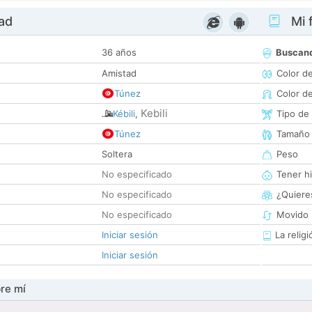
dad
Mi f
36 años
Buscan
Amistad
Color d
Túnez
Color d
Kebili
Kébili
,
Tipo de
Túnez
Tamaño
Soltera
Peso
No especificado
Tener hi
No especificado
¿Quieres
No especificado
Movido 
Iniciar sesión
La religi
Iniciar sesión
re mí