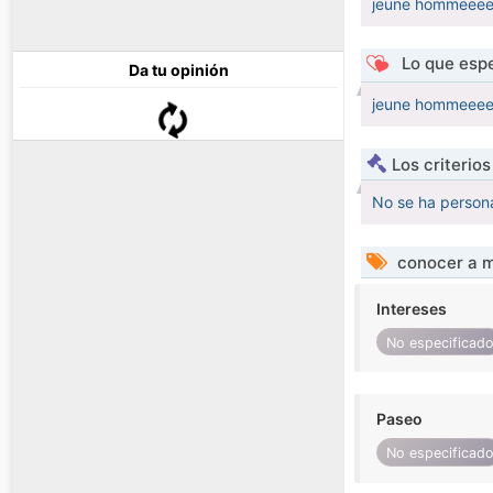
jeune hommeee
Lo que espe
Da tu opinión
jeune hommeee
Los criterio
No se ha persona
conocer a m
Intereses
No especificad
Paseo
No especificad