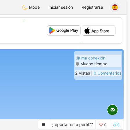
Mode
Iniciar sesión
Registrarse
💖
💕
última conexión
Mucho tiempo
2 Vistas |
0 Comentarios
¿reportar este perfil??
0