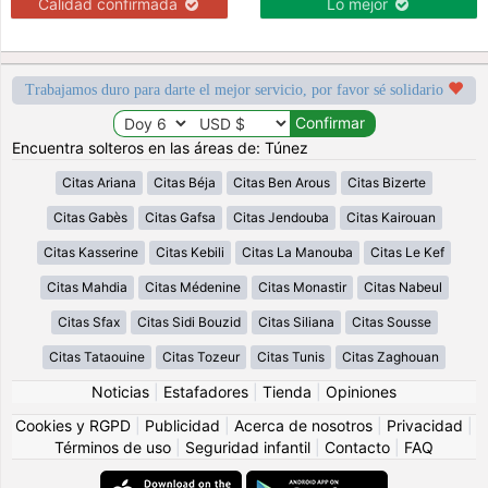
Calidad confirmada
Lo mejor
Trabajamos duro para darte el mejor servicio, por favor sé solidario
Encuentra solteros en las áreas de: Túnez
Citas Ariana
Citas Béja
Citas Ben Arous
Citas Bizerte
Citas Gabès
Citas Gafsa
Citas Jendouba
Citas Kairouan
Citas Kasserine
Citas Kebili
Citas La Manouba
Citas Le Kef
Citas Mahdia
Citas Médenine
Citas Monastir
Citas Nabeul
Citas Sfax
Citas Sidi Bouzid
Citas Siliana
Citas Sousse
Citas Tataouine
Citas Tozeur
Citas Tunis
Citas Zaghouan
Noticias
|
Estafadores
|
Tienda
|
Opiniones
Cookies y RGPD
|
Publicidad
|
Acerca de nosotros
|
Privacidad
|
Términos de uso
|
Seguridad infantil
|
Contacto
|
FAQ