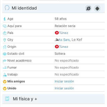
Mi identidad
Age
58 años
Aquí para
Relación seria
País
Túnez
Le Kef
City
As Sars
,
Origin
Túnez
Estado civil
Soltera
Nivel académico
No especificado
Fumar
No especificado
trabajo
No especificado
Mis amigos
Iniciar sesión
Unido
Iniciar sesión
Mi física y +