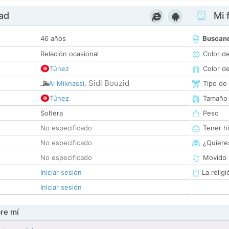
dad
Mi f
46 años
Buscan
Relación ocasional
Color d
Túnez
Color d
Sidi Bouzid
Al Miknassi
,
Tipo de
Túnez
Tamaño
Soltera
Peso
No especificado
Tener hi
No especificado
¿Quieres
No especificado
Movido 
Iniciar sesión
La religi
Iniciar sesión
re mí