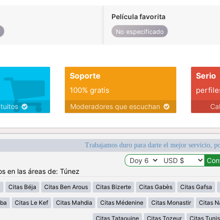
Película favorita
o
No especificado
Soporte
Serio
100% gratis
perfile
atuitos
Moderadores que escuchan
Ca
Trabajamos duro para darte el mejor servicio, po
os en las áreas de: Túnez
a
Citas Béja
Citas Ben Arous
Citas Bizerte
Citas Gabès
Citas Gafsa
uba
Citas Le Kef
Citas Mahdia
Citas Médenine
Citas Monastir
Citas N
Citas Tataouine
Citas Tozeur
Citas Tunis