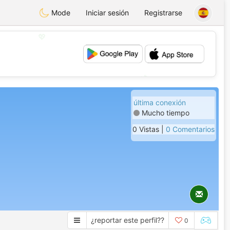
Mode
Iniciar sesión
Registrarse
💖
💕
última conexión
Mucho tiempo
0 Vistas |
0 Comentarios
¿reportar este perfil??
0