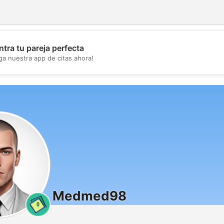
tra tu pareja perfecta
💖
ga nuestra app de citas ahora!
💕
Medmed98
0