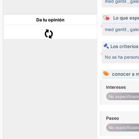
med gentil , gale
Lo que espe
Da tu opinión
med gentil , gale
Los criterio
No se ha persona
conocer a m
Intereses
No especificad
Paseo
No especificad