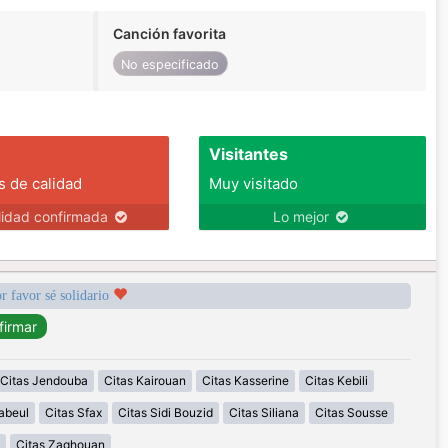
Canción favorita
No especificado
Visitantes
s de calidad
Muy visitado
lidad confirmada
Lo mejor
r favor sé solidario
Citas Jendouba
Citas Kairouan
Citas Kasserine
Citas Kebili
abeul
Citas Sfax
Citas Sidi Bouzid
Citas Siliana
Citas Sousse
Citas Zaghouan