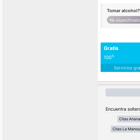
Tomar alcohol?
No especificad
Gratis
%
100
Servicios gr
Encuentra solter
Citas Arian
Citas La Mano