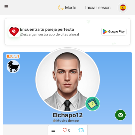
Tunisia Dating
Toggle
Mode
Iniciar sesión
navigation
💖
Encuentra tu pareja perfecta
💖
¡Descarga nuestra app de citas ahora!
💕
💕
0.5/1
0
Elchapo12
Mucho tiempo
0