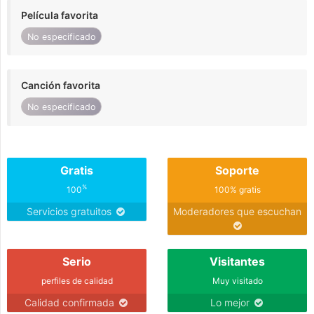
Película favorita
No especificado
Canción favorita
No especificado
Gratis
Soporte
%
100
100% gratis
Servicios gratuitos
Moderadores que escuchan
Serio
Visitantes
perfiles de calidad
Muy visitado
Calidad confirmada
Lo mejor