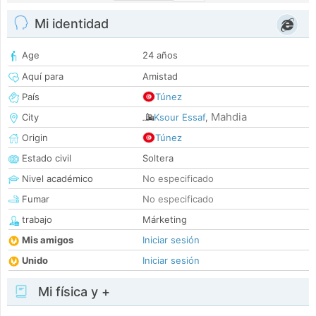
Mi identidad
Age
24 años
Aquí para
Amistad
País
Túnez
Mahdia
City
Ksour Essaf
,
Origin
Túnez
Estado civil
Soltera
Nivel académico
No especificado
Fumar
No especificado
trabajo
Márketing
Mis amigos
Iniciar sesión
Unido
Iniciar sesión
Mi física y +