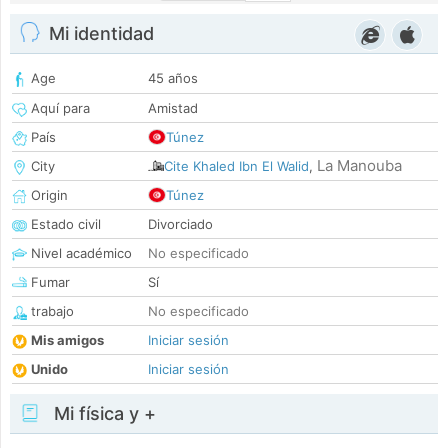
Mi identidad
Age
45 años
Aquí para
Amistad
País
Túnez
La Manouba
City
Cite Khaled Ibn El Walid
,
Origin
Túnez
Estado civil
Divorciado
Nivel académico
No especificado
Fumar
Sí
trabajo
No especificado
Mis amigos
Iniciar sesión
Unido
Iniciar sesión
Mi física y +