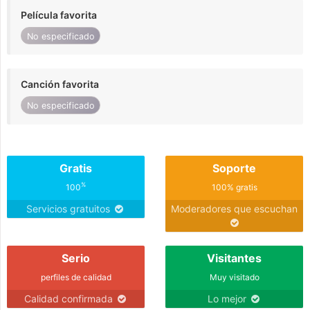
Película favorita
No especificado
Canción favorita
No especificado
Gratis
Soporte
%
100
100% gratis
Servicios gratuitos
Moderadores que escuchan
Serio
Visitantes
perfiles de calidad
Muy visitado
Calidad confirmada
Lo mejor