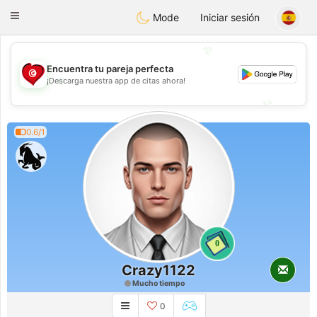
Tunisia Dating
Toggle
Mode
Iniciar sesión
navigation
💖
Encuentra tu pareja perfecta
💖
¡Descarga nuestra app de citas ahora!
💕
💕
0.6/1
0
Crazy1122
Mucho tiempo
0