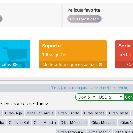
Película favorita
o
No especificado
Soporte
Serio
100% gratis
perfile
atuitos
Moderadores que escuchan
Ca
Trabajamos duro para darte el mejor servicio, po
os en las áreas de: Túnez
a
Citas Béja
Citas Ben Arous
Citas Bizerte
Citas Gabès
Citas Gafsa
uba
Citas Le Kef
Citas Mahdia
Citas Médenine
Citas Monastir
Citas N
Citas Tataouine
Citas Tozeur
Citas Tunis