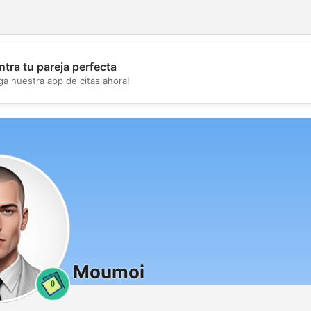
tra tu pareja perfecta
💖
ga nuestra app de citas ahora!
💕
Moumoi
0