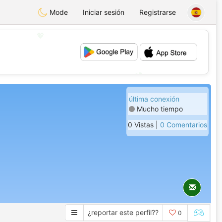
Mode
Iniciar sesión
Registrarse
💖
💕
última conexión
Mucho tiempo
0 Vistas |
0 Comentarios
¿reportar este perfil??
0