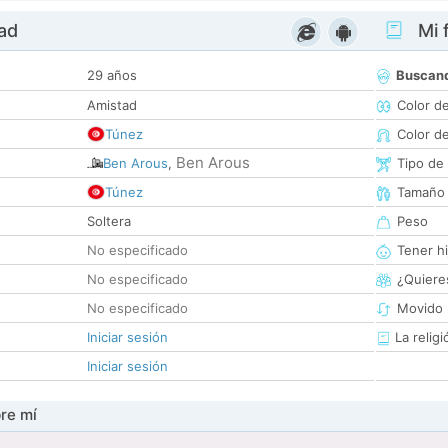
dad
Mi f
29 años
Buscan
Amistad
Color d
Túnez
Color d
Ben Arous
Ben Arous
,
Tipo de
Túnez
Tamaño
Soltera
Peso
No especificado
Tener hi
No especificado
¿Quieres
No especificado
Movido 
Iniciar sesión
La religi
Iniciar sesión
re mí