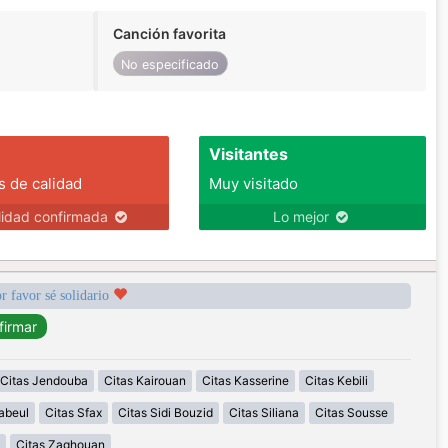
Canción favorita
No especificado
Visitantes
s de calidad
Muy visitado
lidad confirmada
Lo mejor
r favor sé solidario
Citas Jendouba
Citas Kairouan
Citas Kasserine
Citas Kebili
abeul
Citas Sfax
Citas Sidi Bouzid
Citas Siliana
Citas Sousse
Citas Zaghouan