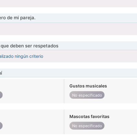
ro de mi pareja.
s que deben ser respetados
lizado ningún criterio
í
Gustos musicales
o
No especificado
Mascotas favoritas
o
No especificado