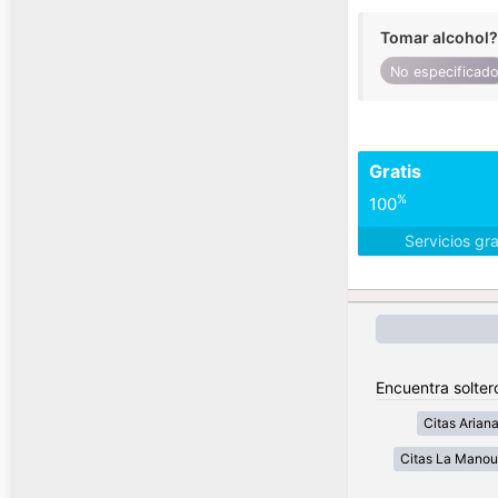
Tomar alcohol?
No especificad
Gratis
%
100
Servicios gr
Encuentra solter
Citas Arian
Citas La Mano