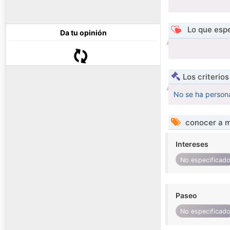
Lo que espe
Da tu opinión
Los criterio
No se ha persona
conocer a m
Intereses
No especificad
Paseo
No especificad