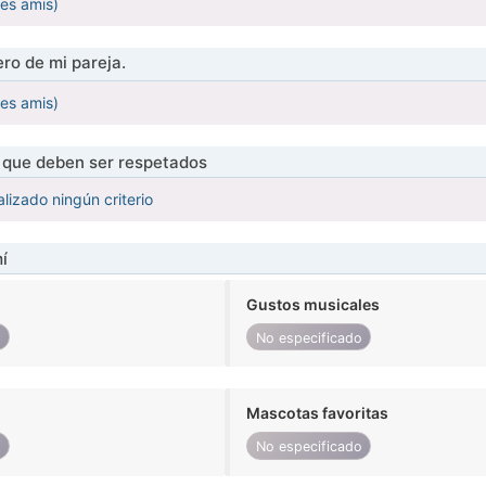
les amis)
ro de mi pareja.
les amis)
s que deben ser respetados
lizado ningún criterio
í
Gustos musicales
o
No especificado
Mascotas favoritas
o
No especificado