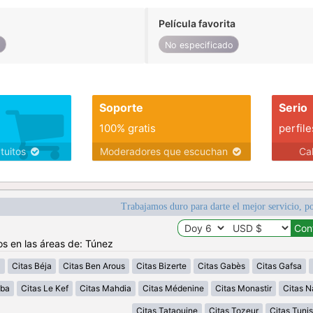
Película favorita
o
No especificado
Soporte
Serio
100% gratis
perfile
atuitos
Moderadores que escuchan
Ca
Trabajamos duro para darte el mejor servicio, po
os en las áreas de: Túnez
a
Citas Béja
Citas Ben Arous
Citas Bizerte
Citas Gabès
Citas Gafsa
uba
Citas Le Kef
Citas Mahdia
Citas Médenine
Citas Monastir
Citas N
Citas Tataouine
Citas Tozeur
Citas Tunis