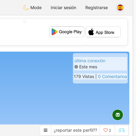
Mode
Iniciar sesión
Registrarse
💖
💕
última conexión
Este mes
179 Vistas |
0 Comentarios
¿reportar este perfil??
2