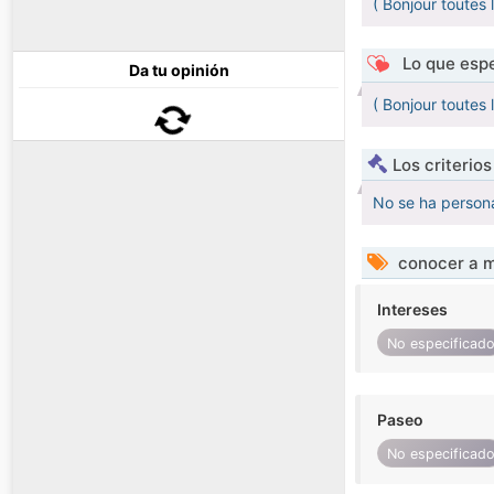
( Bonjour toutes 
Lo que espe
Da tu opinión
( Bonjour toutes 
Los criterio
No se ha persona
conocer a m
Intereses
No especificad
Paseo
No especificad