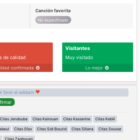
Canción favorita
No especificado
Visitantes
s de calidad
Muy visitado
lidad confirmada
Lo mejor
r favor sé solidario
Citas Jendouba
Citas Kairouan
Citas Kasserine
Citas Kebili
abeul
Citas Sfax
Citas Sidi Bouzid
Citas Siliana
Citas Sousse
Citas Zaghouan