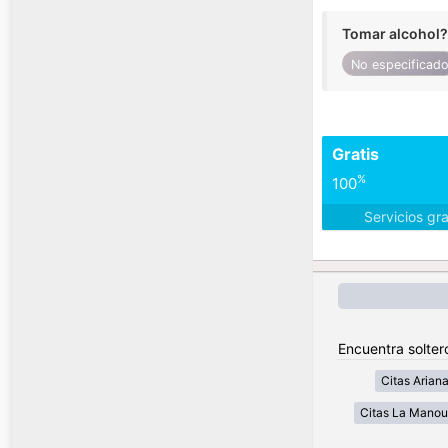
Tomar alcohol?
No especificad
Gratis
%
100
Servicios gr
Encuentra solter
Citas Arian
Citas La Mano