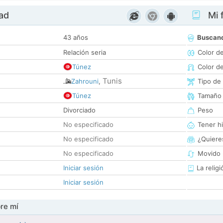
dad
Mi f
43 años
Buscan
Relación seria
Color d
Túnez
Color d
Tunis
Zahrouni
,
Tipo de
Túnez
Tamaño
Divorciado
Peso
No especificado
Tener hi
No especificado
¿Quieres
No especificado
Movido 
Iniciar sesión
La religi
Iniciar sesión
re mí