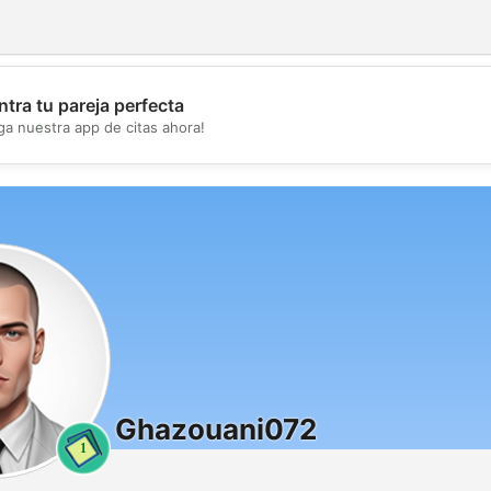
tra tu pareja perfecta
💖
ga nuestra app de citas ahora!
💕
Ghazouani072
1