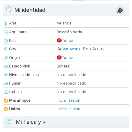
Mi identidad
Age
44 años
Aquí para
Relación seria
País
Túnez
Ben Arous
City
Ben Arous
,
Origin
Túnez
Estado civil
Soltera
Nivel académico
No especificado
Fumar
No especificado
trabajo
No especificado
Mis amigos
Iniciar sesión
Unido
Iniciar sesión
Mi física y +