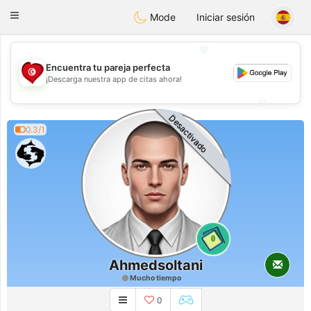
Tunisia Dating
Toggle
Mode
Iniciar sesión
navigation
💖
Encuentra tu pareja perfecta
💖
¡Descarga nuestra app de citas ahora!
💕
💕
Desactivado
0.3/1
0
Ahmedsoltani
Mucho tiempo
0