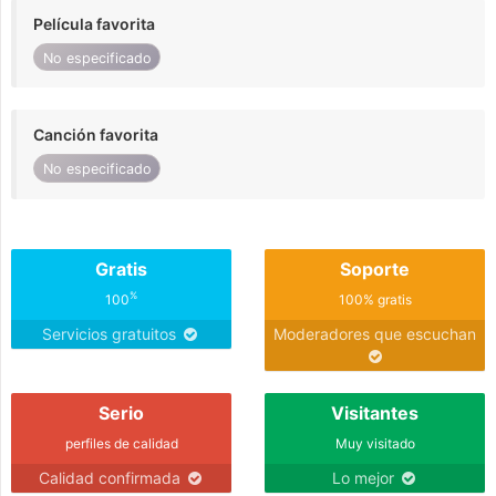
Película favorita
No especificado
Canción favorita
No especificado
Gratis
Soporte
%
100
100% gratis
Servicios gratuitos
Moderadores que escuchan
Serio
Visitantes
perfiles de calidad
Muy visitado
Calidad confirmada
Lo mejor