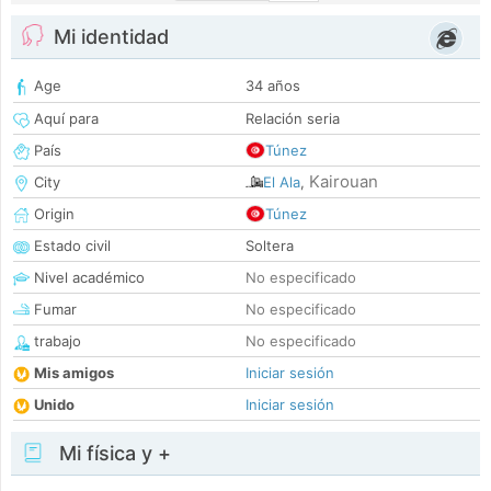
Mi identidad
Age
34 años
Aquí para
Relación seria
País
Túnez
Kairouan
City
El Ala
,
Origin
Túnez
Estado civil
Soltera
Nivel académico
No especificado
Fumar
No especificado
trabajo
No especificado
Mis amigos
Iniciar sesión
Unido
Iniciar sesión
Mi física y +