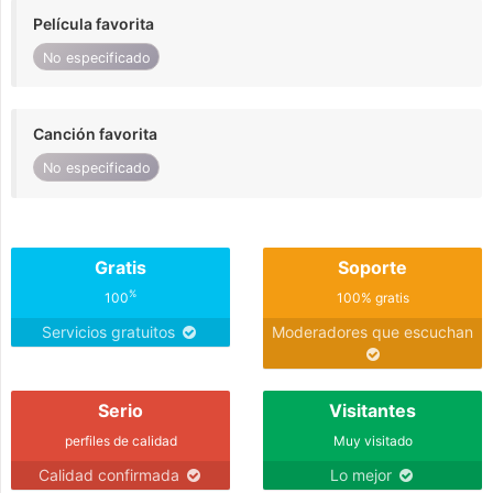
Película favorita
No especificado
Canción favorita
No especificado
Gratis
Soporte
%
100
100% gratis
Servicios gratuitos
Moderadores que escuchan
Serio
Visitantes
perfiles de calidad
Muy visitado
Calidad confirmada
Lo mejor