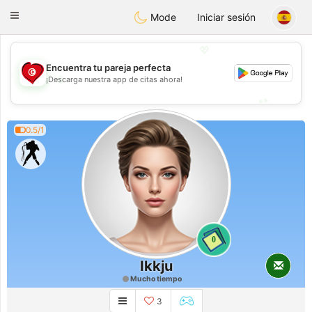
Tunisia Dating
Toggle
Mode
Iniciar sesión
navigation
💖
Encuentra tu pareja perfecta
💖
¡Descarga nuestra app de citas ahora!
💕
💕
0.5/1
0
Ikkju
Mucho tiempo
3