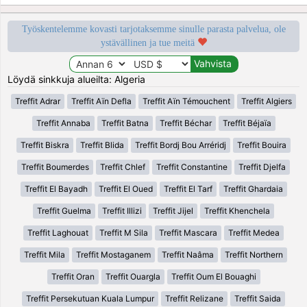
Työskentelemme kovasti tarjotaksemme sinulle parasta palvelua, ole
ystävällinen ja tue meitä
Löydä sinkkuja alueilta: Algeria
Treffit Adrar
Treffit Aïn Defla
Treffit Aïn Témouchent
Treffit Algiers
Treffit Annaba
Treffit Batna
Treffit Béchar
Treffit Béjaïa
Treffit Biskra
Treffit Blida
Treffit Bordj Bou Arréridj
Treffit Bouira
Treffit Boumerdes
Treffit Chlef
Treffit Constantine
Treffit Djelfa
Treffit El Bayadh
Treffit El Oued
Treffit El Tarf
Treffit Ghardaia
Treffit Guelma
Treffit Illizi
Treffit Jijel
Treffit Khenchela
Treffit Laghouat
Treffit M Sila
Treffit Mascara
Treffit Medea
Treffit Mila
Treffit Mostaganem
Treffit Naâma
Treffit Northern
Treffit Oran
Treffit Ouargla
Treffit Oum El Bouaghi
Treffit Persekutuan Kuala Lumpur
Treffit Relizane
Treffit Saida