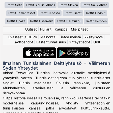
Treffit Sétif
Treffit Sidi Bel Abbès
Treffit Skikda
Treffit Souk Ahras
Treffit Tamanrasset
Treffit Tébessa
Treffit Tiaret
Treffit Tindouf
Treffit Tipaza
Treffit Tissemsilt
Treffit Tizi Ouzou
Treffit Tlemcen
Uutiset
|
Huijarit
|
Kauppa
|
Mielipiteet
Evästeet ja GDPR
|
Mainonta
|
Tietoa meistä
|
Yksityisyys
|
Käyttöehdot
|
Lastenturvallisuus
|
Yhteystiedot
|
UKK
Ilmainen Tunisialainen Deittiyhteisö – Välimeren
Sydän Yhteydet
Ahlan! Tervetuloa Tunisian johtavalle alustalle merkitykselliä
yhteyksiä varten. Tunisia-dating.com tuo yhteen tunisialaiset
singlet Tunisin medinasta Soussin rannikolle, juhlistaen
afrikkalaisten, arabialaisten ja välimeren kulttuurien
risteyskohtaa.
Olitpa historiallisessa Kairouanissa, rannikko Bizertessä tai Sfaxin
moderneissa kaupunginosissa, yhdisty yhteensopivien
tunisialaisten kanssa, jotka arvostavat kulttuuririkkautta,