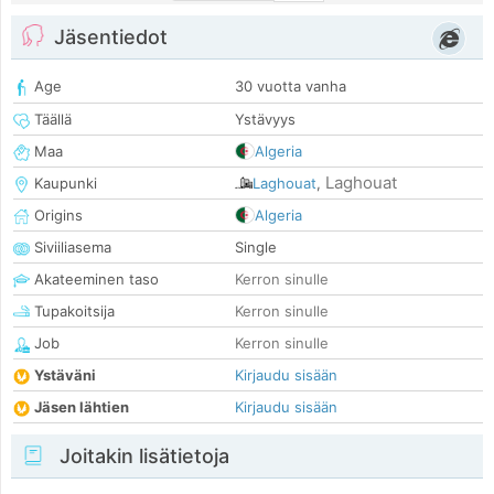
Jäsentiedot
Age
30 vuotta vanha
Täällä
Ystävyys
Maa
Algeria
Laghouat
Kaupunki
Laghouat
,
Origins
Algeria
Siviiliasema
Single
Akateeminen taso
Kerron sinulle
Tupakoitsija
Kerron sinulle
Job
Kerron sinulle
Ystäväni
Kirjaudu sisään
Jäsen lähtien
Kirjaudu sisään
Joitakin lisätietoja