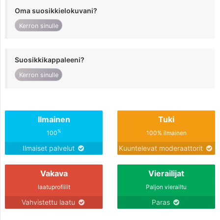
Oma suosikkielokuvani?
Kerron sinulle
Suosikkikappaleeni?
Kerron sinulle
Ilmainen
Tuki
%
100
100% ilmainen
Ilmaiset palvelut
Kuuntelevat moderaattorit
Vakava
Vierailijat
laatuprofiilit
Paljon vierailtu
Vahvistettu laatu
Paras