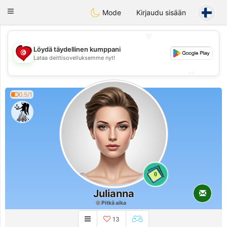
Tunisia Dating
Toggle
Mode
Kirjaudu sisään
navigation
💖
Löydä täydellinen kumppani
💖
Lataa deittisovelluksemme nyt!
💕
💕
0.5/1
0
Julianna
Pitkä aika
13