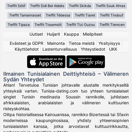
Treffit Sétif
Treffit Sidi Bel Abbès
Treffit Skikda
Treffit Souk Ahras
Treffit Tamanrasset
Treffit Tébessa
Treffit Tiaret
Treffit Tindouf
Treffit Tipaza
Treffit Tissemsilt
Treffit Tizi Ouzou
Treffit Tlemcen
Uutiset
|
Huijarit
|
Kauppa
|
Mielipiteet
Evästeet ja GDPR
|
Mainonta
|
Tietoa meistä
|
Yksityisyys
|
Käyttöehdot
|
Lastenturvallisuus
|
Yhteystiedot
|
UKK
Ilmainen Tunisialainen Deittiyhteisö – Välimeren
Sydän Yhteydet
Ahlan! Tervetuloa Tunisian johtavalle alustalle merkitykselliä
yhteyksiä varten. Tunisia-dating.com tuo yhteen tunisialaiset
singlet Tunisin medinasta Soussin rannikolle, juhlistaen
afrikkalaisten, arabialaisten ja välimeren kulttuurien
risteyskohtaa.
Olitpa historiallisessa Kairouanissa, rannikko Bizertessä tai Sfaxin
moderneissa kaupunginosissa, yhdisty yhteensopivien
tunisialaisten kanssa, jotka arvostavat kulttuuririkkautta,