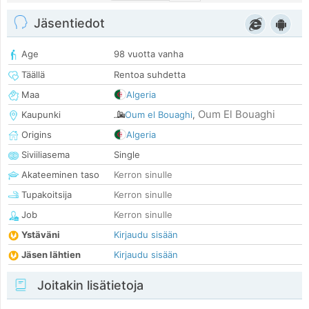
Jäsentiedot
Age
98 vuotta vanha
Täällä
Rentoa suhdetta
Maa
Algeria
Oum El Bouaghi
Kaupunki
Oum el Bouaghi
,
Origins
Algeria
Siviiliasema
Single
Akateeminen taso
Kerron sinulle
Tupakoitsija
Kerron sinulle
Job
Kerron sinulle
Ystäväni
Kirjaudu sisään
Jäsen lähtien
Kirjaudu sisään
Joitakin lisätietoja