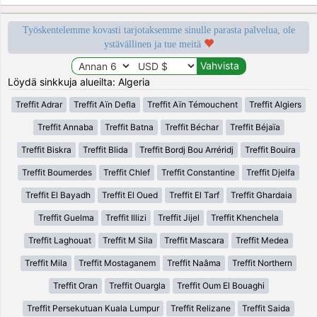
Työskentelemme kovasti tarjotaksemme sinulle parasta palvelua, ole
ystävällinen ja tue meitä
Löydä sinkkuja alueilta: Algeria
Treffit Adrar
Treffit Aïn Defla
Treffit Aïn Témouchent
Treffit Algiers
Treffit Annaba
Treffit Batna
Treffit Béchar
Treffit Béjaïa
Treffit Biskra
Treffit Blida
Treffit Bordj Bou Arréridj
Treffit Bouira
Treffit Boumerdes
Treffit Chlef
Treffit Constantine
Treffit Djelfa
Treffit El Bayadh
Treffit El Oued
Treffit El Tarf
Treffit Ghardaia
Treffit Guelma
Treffit Illizi
Treffit Jijel
Treffit Khenchela
Treffit Laghouat
Treffit M Sila
Treffit Mascara
Treffit Medea
Treffit Mila
Treffit Mostaganem
Treffit Naâma
Treffit Northern
Treffit Oran
Treffit Ouargla
Treffit Oum El Bouaghi
Treffit Persekutuan Kuala Lumpur
Treffit Relizane
Treffit Saida