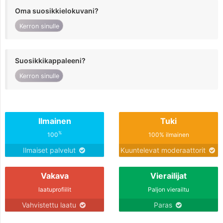
Oma suosikkielokuvani?
Kerron sinulle
Suosikkikappaleeni?
Kerron sinulle
Ilmainen
Tuki
%
100
100% ilmainen
Ilmaiset palvelut
Kuuntelevat moderaattorit
Vakava
Vierailijat
laatuprofiilit
Paljon vierailtu
Vahvistettu laatu
Paras