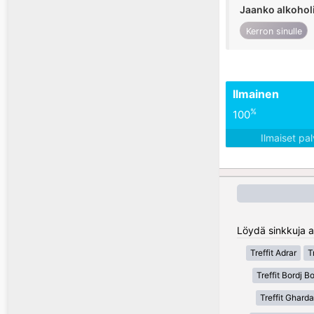
Jaanko alkohol
Kerron sinulle
Ilmainen
%
100
Ilmaiset pa
Löydä sinkkuja al
Treffit Adrar
T
Treffit Bordj Bo
Treffit Gharda