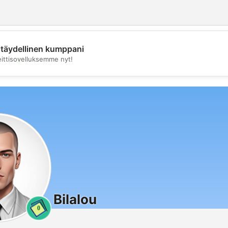
täydellinen kumppani
💖
eittisovelluksemme nyt!
💕
Bilalou
0