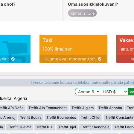
ia ohol?
Oma suosikkielokuvani?
Kerron sinulle
Tuki
Vakav
100% ilmainen
laatupro
lvelut
Kuuntelevat moderaattorit
V
Työskentelemme kovasti tarjotaksemme sinulle parasta palvelu
ueilta: Algeria
reffit Aïn Defla
Treffit Aïn Témouchent
Treffit Algiers
Treffit Annaba
Tref
u Arréridj
Treffit Bouira
Treffit Boumerdes
Treffit Chlef
Treffit Constanti
ia
Treffit Guelma
Treffit Illizi
Treffit Jijel
Treffit Khenchela
Treffit Lag