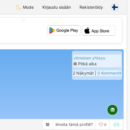
Mode
Kirjaudu sisään
Rekisteröidy
💖
💕
viimeinen yhteys
Pitkä aika
2 Näkymät |
0 Kommentit
ilmoita tämä profiili?
0