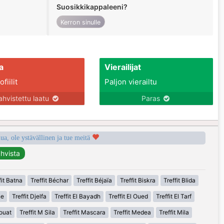
Suosikkikappaleeni?
Kerron sinulle
a
Vierailijat
fiilit
Paljon vierailtu
ahvistettu laatu
Paras
a, ole ystävällinen ja tue meitä
fit Batna
Treffit Béchar
Treffit Béjaïa
Treffit Biskra
Treffit Blida
ne
Treffit Djelfa
Treffit El Bayadh
Treffit El Oued
Treffit El Tarf
houat
Treffit M Sila
Treffit Mascara
Treffit Medea
Treffit Mila