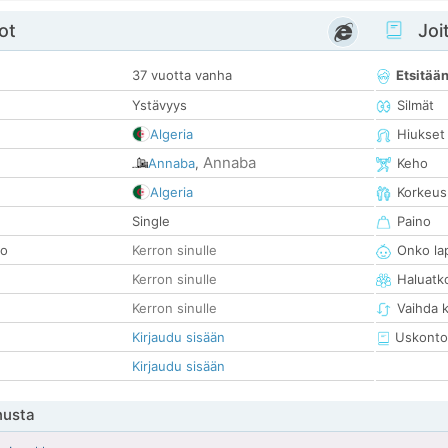
ot
Joit
37 vuotta vanha
Etsitää
Ystävyys
Silmät
Algeria
Hiukset
Annaba
Annaba
,
Keho
Algeria
Korkeus
Single
Paino
so
Kerron sinulle
Onko la
Kerron sinulle
Haluatk
Kerron sinulle
Vaihda 
Kirjaudu sisään
Uskonto
Kirjaudu sisään
nusta