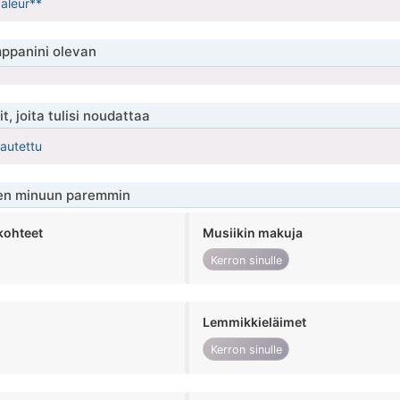
baleur**
ppanini olevan
t, joita tulisi noudattaa
kautettu
en minuun paremmin
kohteet
Musiikin makuja
Kerron sinulle
Lemmikkieläimet
Kerron sinulle