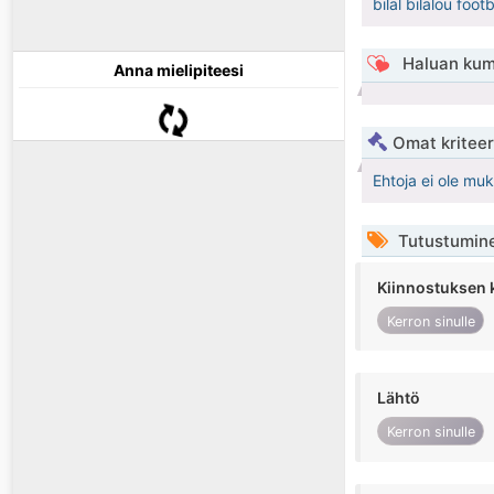
bilal bilalou foot
Haluan kum
Anna mielipiteesi
Omat kriteeri
Ehtoja ei ole mu
Tutustumin
Kiinnostuksen 
Kerron sinulle
Lähtö
Kerron sinulle