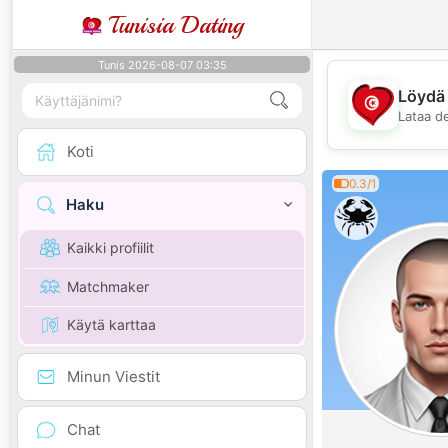
Tunisia Dating
Tunis 2026-08-07 03:35
Löydä 
Lataa d
Koti
0.3/1
Haku
Kaikki profiilit
Matchmaker
Käytä karttaa
Minun Viestit
Chat