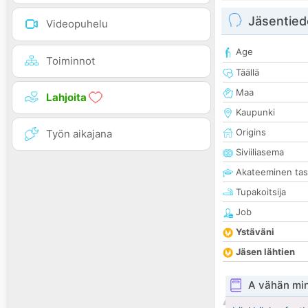
Jäsentied
Videopuhelu
Age
Toiminnot
Täällä
Maa
Lahjoita
Kaupunki
Origins
Työn aikajana
Siviiliasema
Akateeminen ta
Tupakoitsija
Job
Ystäväni
Jäsen lähtien
A vähän mi