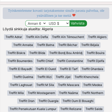
Työskentelemme kovasti tarjotaksemme sinulle parasta palvelua, ole
ystävällinen ja tue meitä
Löydä sinkkuja alueilta: Algeria
Treffit Adrar
Treffit Aïn Defla
Treffit Aïn Témouchent
Treffit Algiers
Treffit Annaba
Treffit Batna
Treffit Béchar
Treffit Béjaïa
Treffit Biskra
Treffit Blida
Treffit Bordj Bou Arréridj
Treffit Bouira
Treffit Boumerdes
Treffit Chlef
Treffit Constantine
Treffit Djelfa
Treffit El Bayadh
Treffit El Oued
Treffit El Tarf
Treffit Ghardaia
Treffit Guelma
Treffit Illizi
Treffit Jijel
Treffit Khenchela
Treffit Laghouat
Treffit M Sila
Treffit Mascara
Treffit Medea
Treffit Mila
Treffit Mostaganem
Treffit Naâma
Treffit Northern
Treffit Oran
Treffit Ouargla
Treffit Oum El Bouaghi
Treffit Persekutuan Kuala Lumpur
Treffit Relizane
Treffit Saida