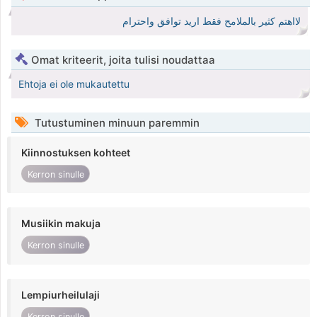
لااهتم كثير بالملامح فقط اريد توافق واحترام
Omat kriteerit, joita tulisi noudattaa
Ehtoja ei ole mukautettu
Tutustuminen minuun paremmin
Kiinnostuksen kohteet
Kerron sinulle
Musiikin makuja
Kerron sinulle
Lempiurheilulaji
Kerron sinulle