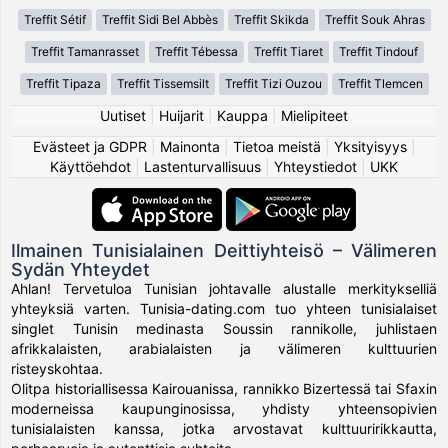
Treffit Sétif
Treffit Sidi Bel Abbès
Treffit Skikda
Treffit Souk Ahras
Treffit Tamanrasset
Treffit Tébessa
Treffit Tiaret
Treffit Tindouf
Treffit Tipaza
Treffit Tissemsilt
Treffit Tizi Ouzou
Treffit Tlemcen
Uutiset
|
Huijarit
|
Kauppa
|
Mielipiteet
Evästeet ja GDPR
|
Mainonta
|
Tietoa meistä
|
Yksityisyys
|
Käyttöehdot
|
Lastenturvallisuus
|
Yhteystiedot
|
UKK
Ilmainen Tunisialainen Deittiyhteisö – Välimeren
Sydän Yhteydet
Ahlan! Tervetuloa Tunisian johtavalle alustalle merkitykselliä
yhteyksiä varten. Tunisia-dating.com tuo yhteen tunisialaiset
singlet Tunisin medinasta Soussin rannikolle, juhlistaen
afrikkalaisten, arabialaisten ja välimeren kulttuurien
risteyskohtaa.
Olitpa historiallisessa Kairouanissa, rannikko Bizertessä tai Sfaxin
moderneissa kaupunginosissa, yhdisty yhteensopivien
tunisialaisten kanssa, jotka arvostavat kulttuuririkkautta,