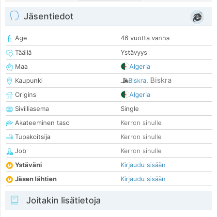
Jäsentiedot
Age
46 vuotta vanha
Täällä
Ystävyys
Maa
Algeria
Biskra
Kaupunki
Biskra
,
Origins
Algeria
Siviiliasema
Single
Akateeminen taso
Kerron sinulle
Tupakoitsija
Kerron sinulle
Job
Kerron sinulle
Ystäväni
Kirjaudu sisään
Jäsen lähtien
Kirjaudu sisään
Joitakin lisätietoja