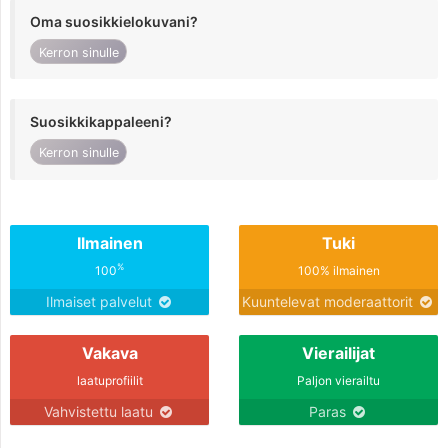
Oma suosikkielokuvani?
Kerron sinulle
Suosikkikappaleeni?
Kerron sinulle
Ilmainen
Tuki
%
100
100% ilmainen
Ilmaiset palvelut
Kuuntelevat moderaattorit
Vakava
Vierailijat
laatuprofiilit
Paljon vierailtu
Vahvistettu laatu
Paras