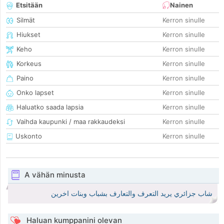
Etsitään
Nainen
Silmät
Kerron sinulle
Hiukset
Kerron sinulle
Keho
Kerron sinulle
Korkeus
Kerron sinulle
Paino
Kerron sinulle
Onko lapset
Kerron sinulle
Haluatko saada lapsia
Kerron sinulle
Vaihda kaupunki / maa rakkaudeksi
Kerron sinulle
Uskonto
Kerron sinulle
A vähän minusta
شاب جزائري يريد التعرف والتعارف بشباب وبنات اخرين
Haluan kumppanini olevan