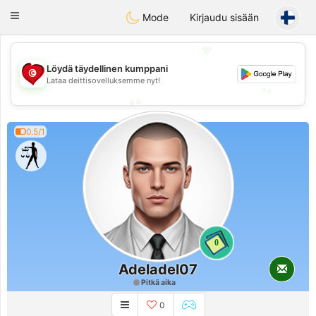
Tunisia Dating
Toggle
Mode
Kirjaudu sisään
navigation
💖
💖
Löydä täydellinen kumppani
Lataa deittisovelluksemme nyt!
💕
💕
0.5/1
0
Adeladel07
Pitkä aika
0