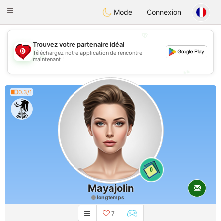
Tunisia Dating
Toggle
Mode
Connexion
navigation
💖
Trouvez votre partenaire idéal
Téléchargez notre application de rencontre
💖
maintenant !
💕
💕
0.3/1
0
Mayajolin
longtemps
7