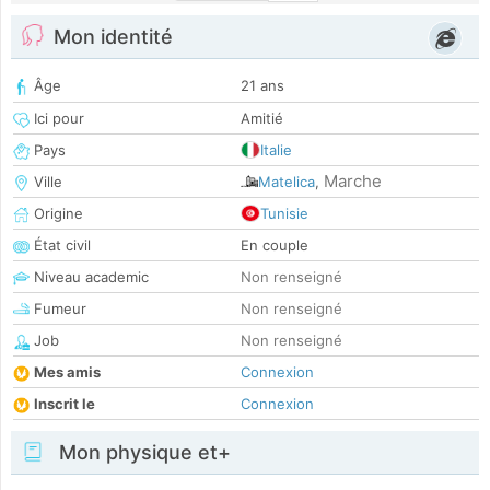
Mon identité
Âge
21 ans
Ici pour
Amitié
Pays
Italie
Marche
Ville
Matelica
,
Origine
Tunisie
État civil
En couple
Niveau academic
Non renseigné
Fumeur
Non renseigné
Job
Non renseigné
Mes amis
Connexion
Inscrit le
Connexion
Mon physique et+