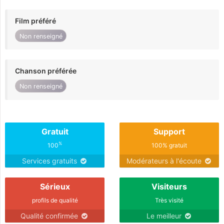
Film préféré
Non renseigné
Chanson préférée
Non renseigné
Gratuit
Support
%
100
100% gratuit
Services gratuits
Modérateurs à l'écoute
Sérieux
Visiteurs
profils de qualité
Très visité
Qualité confirmée
Le meilleur