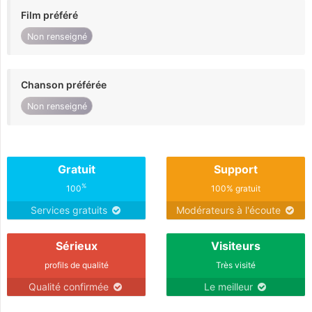
Film préféré
Non renseigné
Chanson préférée
Non renseigné
Gratuit
Support
%
100
100% gratuit
Services gratuits
Modérateurs à l'écoute
Sérieux
Visiteurs
profils de qualité
Très visité
Qualité confirmée
Le meilleur