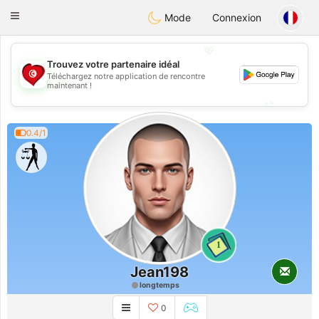
Tunisia Dating
Toggle
Mode
Connexion
navigation
💖
Trouvez votre partenaire idéal
Téléchargez notre application de rencontre
💖
maintenant !
💕
💕
0.4/1
1
Jean198
longtemps
0