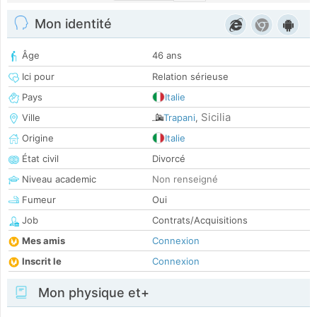
Mon identité
Âge
46 ans
Ici pour
Relation sérieuse
Pays
Italie
Sicilia
Ville
Trapani
,
Origine
Italie
État civil
Divorcé
Niveau academic
Non renseigné
Fumeur
Oui
Job
Contrats/Acquisitions
Mes amis
Connexion
Inscrit le
Connexion
Mon physique et+