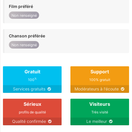
Film préféré
Non renseigné
Chanson préférée
Non renseigné
Gratuit
Support
%
100
100% gratuit
Services gratuits
Modérateurs à l'écoute
Sérieux
Visiteurs
profils de qualité
Très visité
Qualité confirmée
Le meilleur