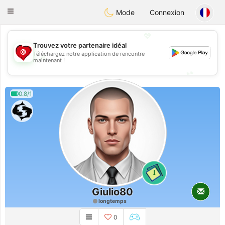
Tunisia Dating
Toggle
Mode
Connexion
navigation
💖
Trouvez votre partenaire idéal
Téléchargez notre application de rencontre
💖
maintenant !
💕
💕
0.8/1
1
Giulio80
longtemps
0