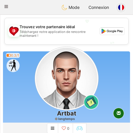
Tunisia Dating
Toggle
Mode
Connexion
navigation
💖
Trouvez votre partenaire idéal
Téléchargez notre application de rencontre
💖
maintenant !
💕
💕
0.3/1
1
Artbat
longtemps
0