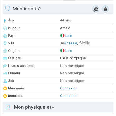
Mon identité
Âge
44 ans
Ici pour
Amitié
Pays
Italie
Sicilia
Ville
Acireale
,
Origine
Italie
État civil
C'est compliqué
Niveau academic
Non renseigné
Fumeur
Non renseigné
Job
Non renseigné
Mes amis
Connexion
Inscrit le
Connexion
Mon physique et+