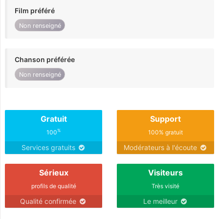
Film préféré
Non renseigné
Chanson préférée
Non renseigné
Gratuit
Support
%
100
100% gratuit
Services gratuits
Modérateurs à l'écoute
Sérieux
Visiteurs
profils de qualité
Très visité
Qualité confirmée
Le meilleur